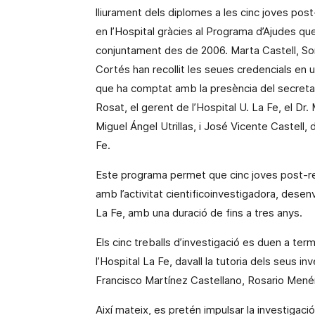
lliurament dels diplomes a les cinc joves po
en l’Hospital gràcies al Programa d’Ajudes q
conjuntament des de 2006.
Marta
Castell, So
Cortés han recollit les seues credencials en u
que ha comptat amb la presència del secretari
Rosat, el gerent de l’Hospital U. La Fe, el Dr
Miguel Ángel Utrillas, i José Vicente Castell, d
Fe.
Este programa permet que cinc joves post-re
amb l’activitat cientificoinvestigadora, desen
La Fe, amb una duració de fins a tres anys.
Els cinc treballs d’investigació es duen a te
l’Hospital La Fe,
davall
la tutoria dels seus inv
Francisco Martínez Castellano, Rosario Menén
Així mateix, es pretén impulsar la investigac