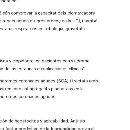
onóstico”.
ció són comprovar la capacitat dels
biomarcadors
 requerisquen d’ingrés precoç en la UCI, i també
es virus respiratoris en l’etiologia, gravetat i
irina y clopidogrel en pacientes con síndrome
n de las estatinas e implicaciones clínicas”.
síndromes coronàries agudes (SCA) i tractats amb
inistren com
antiagregants
plaquetaris
en la
síndromes coronàries agudes.
ión de hepatocitos y aplicabilidad. Análisis
mo
factor predictivo de la funcionalidad previa al