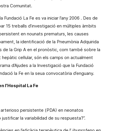
ostra Comunitat.
la Fundació La Fe
es va iniciar l’any
2006
. Des de
par
15
treballs d’investigació en múltiples àmbits
 persistent en
nounats
prematurs, les causes
pament
, la identificació de
la Pneumònia Adquirida
us de
la Grip A
en el pronòstic, com també sobre la
hepàtic cel·lular, són els camps on actualment
ograma d’Ajudes a la Investigació que
la Fundació
Fundació la Fe en la seua convocatòria d’enguany.
n l’Hospital La Fe
 arterioso persistente (PDA) en neonatos
stificar la variabilidad de su respuesta?”.
ències en l’eficàcia terapèutica de l’
ibuprofeno
en