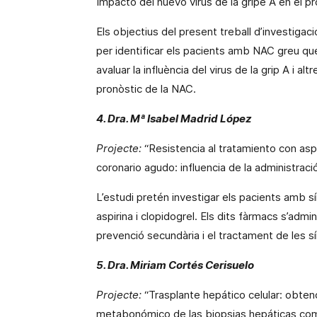
Impacto
del nuevo virus de
la gripe A
en el pr
Els objectius del present treball d’investiga
per identificar els pacients amb NAC
greu
que
avaluar la influència del virus de
la grip A
i altr
pronòstic de la NAC.
4. Dra. Mª Isabel Madrid López
Projecte:
“Resistencia al tratamiento con asp
coronario agudo: influencia de la administració
L’estudi pretén investigar els pacients amb 
aspirina i
clopidogrel
. Els dits fàrmacs s’adm
prevenció secundària i el tractament de les 
5. Dra. Miriam Cortés Cerisuelo
Projecte:
“Trasplante hepático celular: obtenc
metabonómico de las biopsias hepáticas
co