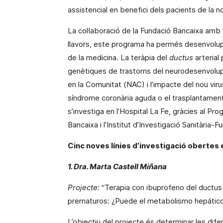
assistencial en benefici dels pacients de
la n
La col·laboració de
la Fundació Bancaixa
amb
llavors, este programa ha permés desenvolu
de
la medicina.
La
teràpia del
ductus
arterial
genètiques de trastorns del
neurodesenvolu
en la Comunitat (NAC) i l’impacte del nou vir
síndrome coronària aguda o el trasplantament 
s’investiga en l’Hospital La Fe, gràcies al Pr
Bancaixa
i l’Institut d’Investigació Sanitària-
Cinc noves línies d’investigació obertes e
1. Dra.
Marta
Castell Miñana
Projecte:
“Terapia con ibuprofeno del ductus
prematuros: ¿Puede el metabolismo hepático ju
L’objectiu del projecte és determinar les difer