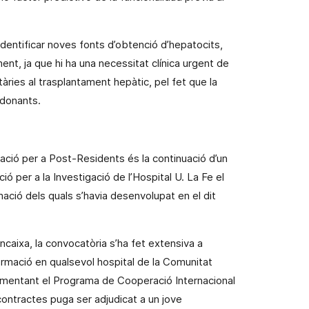
identificar noves fonts d’obtenció d’hepatocits,
ent, ja que hi ha una necessitat clínica urgent de
ries al trasplantament hepàtic, pel fet que la
s donants.
gació per a Post-Residents és la continuació d’un
 per a la Investigació de l’Hospital U. La Fe el
ormació dels quals s’havia desenvolupat en el dit
ancaixa, la convocatòria s’ha fet extensiva a
ormació en qualsevol hospital de
la Comunitat
ementant el Programa de Cooperació Internacional
contractes puga ser adjudicat a un jove