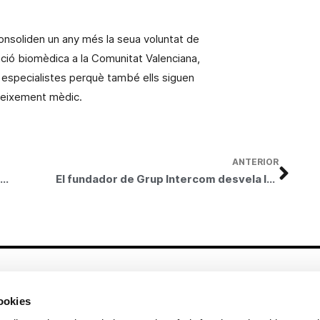
onsoliden un any més la seua voluntat de
gació biomèdica a
la Comunitat Valenciana
,
us especialistes perquè també ells siguen
oneixement mèdic.
ANTERIOR
Bancaja y Fesord facilitan el acceso de las personas sordas a los contenidos audiovisuales de la exposición de Sorolla
El fundador de Grup Intercom desvela les 28 característiques dels emprenedors en el Centre Cultural Bancaixa
Altres enllaços
cookies
CrediMonte ↗
Lloguer d’espais