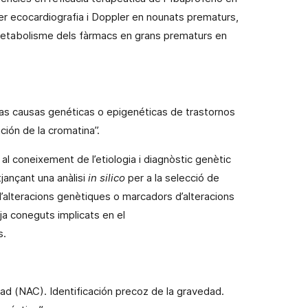
per ecocardiografia i Doppler en
nounats
prematurs,
 metabolisme dels fàrmacs en grans prematurs en
as causas genéticas o epigenéticas de trastornos
ción de la cromatina”.
 al coneixement de l’etiologia i diagnòstic genètic
jançant una anàlisi
in
silico
per a la selecció de
d’alteracions genètiques o marcadors d’alteracions
a coneguts implicats en el
s.
ad (NAC). Identificación precoz de
la gravedad.