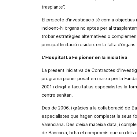
trasplante”.
El projecte d’investigació té com a objectius 
incloent-hi òrgans no aptes per al trasplantam
trobar estratègies alternatives o complementà
principal limitació resideix en la falta d’òrgan
L’Hospital La Fe pioner en la iniciativa
La present iniciativa de Contractes d’Investi
programa pioner posat en marxa per la Fundació
2001 i dirigit a facultatius especialistes la f
centre sanitari.
Des de 2006, i gràcies a la col·laboració de B
especialistes que hagen completat la seua f
Valenciana. Des
d’eixa mateixa data, i compl
de Bancaixa, hi ha el compromís que un dels 