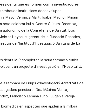
st-residents que es formen com a investigadores
ue ambdues institucions desenvolupen
nia Mayo, Verónica Martí, Isabel Madrid i Miriam
n acte celebrat hui al Centre Cultural Bancaixa,
 autonòmic de la Conselleria de Sanitat, Luis
. Melcior Hoyos, el gerent de
la Fundació Bancaixa
,
irector de l’Institut d’Investigació Sanitària de La
sidents MIR completen la seua formació clínica
volupant un projecte d’investigació en l’Hospital U.
rme a l’empara de Grups d’Investigació Acreditats de
estigadors principals: Drs.
Máximo
Vento,
dez, Francisco España Furió i Eugenia Pareja.
ió biomèdica en aspectes que ajuden a la millora