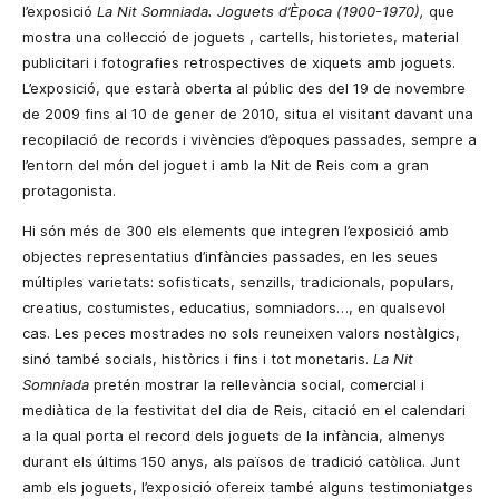
l’exposició
La Nit Somniada. Joguets
d’Època (1900-1970),
que
mostra una col·lecció de joguets
, cartells, historietes, material
publicitari
i
fotografies
retrospectives de xiquets amb joguets.
L’exposició, que estarà oberta al públic des del 19 de novembre
de 2009 fins al 10 de gener de 2010, situa el visitant davant una
recopilació de records i vivències d’èpoques passades, sempre a
l’entorn del món del joguet i amb la Nit de Reis com a gran
protagonista.
Hi són més de 300 els elements que integren l’exposició amb
objectes representatius d’infàncies passades, en les seues
múltiples varietats: sofisticats, senzills, tradicionals, populars,
creatius, costumistes, educatius, somniadors…, en qualsevol
cas. Les peces mostrades no sols reuneixen valors nostàlgics,
sinó també socials, històrics i fins i tot monetaris.
La Nit
Somniada
pretén mostrar la rellevància social, comercial i
mediàtica de la festivitat del dia de Reis, citació en el calendari
a la qual porta el record dels joguets de la infància, almenys
durant els últims 150 anys, als països de tradició catòlica. Junt
amb els joguets, l’exposició ofereix també alguns testimoniatges