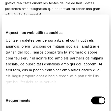
gràfics realitzats durant les festes del dia de Reis i dates
posteriors amb fotografies que en l’actualitat tenen una gran
rellevància documental.
L’exposició abraça un ampli període, des de
1900 a
1970,
mostrant també l’evolució del joguet amb el pas de les dècades.
Aquest lloc web utilitza cookies
La vinculació de
La Nit Somniada
amb els records de distintes
Utilitzem galetes per personalitzar el contingut i els
generacions permet que la mostra desperte l’interés dels
anuncis, oferir funcions de mitjans socials i analitzar el
xiquets, però també dels més majors.
trànsit del lloc. També compartim la informació sobre
L’origen de la Nit de Reis
com feu servir el nostre lloc amb els partners de mitjans
socials, de publicitat i d'anàlisis amb qui col·laborem. Al
El mite dels Reis Mags té l’origen a la Bíblia, on apareixen
mencionats per primera i única vegada en l’Evangeli segons sant
seu torn, ells la poden combinar amb altres dades que
Mateu. El text no fa esment del nombre de majestats ni tampoc
els hàgiu proporcionat o hagin recopilat a partir de l'ús
de la seua procedència. La tradició més ancestral en parla d’un
que heu fet dels seus serveis.
origen oriental i que hi eren tres els components: Melcior,
Gaspar i Baltasar. Una estrella els hauria guiat fins la ciutat de
Selecció
Betlem per adorar el Nen Jesús. Eren portadors de tres
Requeriments
de
presents: or (que representava el seu origen reial), encens (que
consentiment
representava la seua naturalesa divina) i mirra (un compost