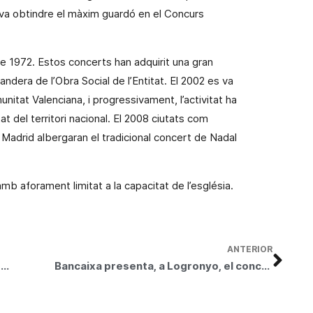
 va obtindre el màxim guardó en el Concurs
 1972. Estos concerts han adquirit una gran
bandera de l’Obra Social de l’Entitat. El 2002 es va
unitat Valenciana
, i progressivament, l’activitat ha
at del territori nacional. El 2008 ciutats com
 Madrid albergaran el tradicional concert de Nadal
mb aforament limitat a la capacitat de l’església.
ANTERIOR
Más de 50.000 personas visitan el Belén Bancaja en Tarragona
Bancaixa presenta, a Logronyo, el concert “Retaule de Nadal”