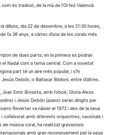
, com és tradició, de la mà de
l’Orfeó Valencià
mà
dilluns, dia 22 de desembre, a les 21:30 hores,
 de fa 36 anys, a càrrec d’una de les corals més
pon de dues parts; en la primera es podran
en el Nadal com a tema central. Com a novetat
egona part té un aire més popular, i s’hi
om Jesús Debón,
o Baltasar Bibiloni, entre d’altres.
Joan Enric Broseta, amb l’oboè, Gloria Aleza
violins) i Jesús Debón (piano) seran dirigits per
varro Reverter va nàixer el 1972 i des de la seua
 i col·laborat amb diferents orquestres, nacionals i
 de música coral, ha realitzat gravacions
internacionals amb gran reconeixement per la seua