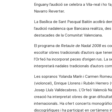
Enguany l’audició se celebra a Vila-real i
ho fa
Navarro Reverter.
La Basílica de Sant Pasqual Bailón acollirà
de
l’audició nadalenca que Bancaixa realitza, des
destacades de
la Comunitat Valenciana.
El programa de
Retaule de Nadal 2008
es com
escoltar obres tradicionals d’autors que ten
l’Orfeó ha incorporat peces d’origen rus.
La s
interpretarà nadales tradicionals d’autors c
Les sopranos Yolanda Marín i
Carmen Romeu, 
(violoncel), Enrique Llorens i Rubén Herrero (
Josep Lluís Valldecabres.
L’Orfeó Valencià Na
creació ha
interpretat obres de gran dificultat
internacionals. Ha ofert concerts monogràfics
discogràfiques i ha participat en certàmens 