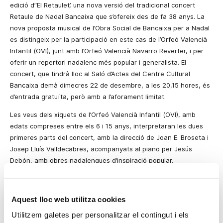
edició d’‘El Retaulet’, una nova versió del tradicional concert
Retaule de Nadal Bancaixa que s’ofereix des de fa 38 anys. La
nova
proposta
musical de l’Obra Social de Bancaixa per a Nadal
es distingeix per la participació en este cas de l’Orfeó Valencià
Infantil (OVI), junt amb l’Orfeó Valencià Navarro Reverter, i per
oferir un repertori nadalenc més popular i generalista. El
concert, que tindrà lloc al Saló d’Actes del Centre Cultural
Bancaixa
demà
dimecres 22 de desembre, a les 20,15 hores, és
d’entrada gratuïta, però amb a l’aforament limitat.
Les veus dels xiquets de l’Orfeó Valencià Infantil (OVI), amb
edats compreses entre els 6 i 15 anys, interpretaran les dues
primeres parts del concert, amb la direcció de Joan E. Broseta i
Josep Lluís Valldecabres, acompanyats al piano per Jesús
Debón, amb obres nadalenques d’inspiració popular.
L’Orfeó Valencià Navarro Reverter, dirigit per Josep Lluís
Valldecabres i també amb Jesús Debón al piano, tancarà el
Aquest lloc web utilitza cookies
concert amb una selecció de música coral tradicional de Nadal.
Utilitzem galetes per personalitzar el contingut i els
L’Orfeó Valencià Infantil (OVI) va nàixer al setembre del 2004