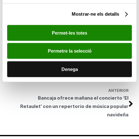
La iniciativa del Retaule de Nadal Bancaixa, de la queal ha sorgit
‘El Retaulet’, va nàixer el
1972 a
València. L’any 2002, els
Mostrar-ne els detalls
concerts es van començar a programar també
fora
de
la
Comunitat Valenciana. La
programació d’enguany inclou
concerts a Alacant, València, Segorbe (Castelló), Sevilla,
Permet-les totes
Madrid, Santander, Lleida, Ciutadella (Menorca) i Sóller (Palma).
SEGÜENT
Permetre la selecció
Bancaja inaugura la ampliación y reforma de la
Casa Capellà Pallarés con una exposición de
Denega
Jaime Giménez de Haro
ANTERIOR
Bancaja ofrece mañana el concierto ‘El
Retaulet’ con un repertorio de música popular
navideña