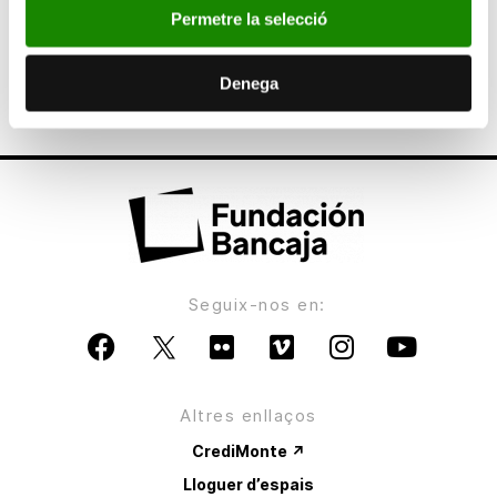
Permetre la selecció
ANTERIOR
Bancaja organiza la noche en blanco de Sorolla
Denega
Seguix-nos en:
Altres enllaços
CrediMonte ↗
Lloguer d’espais