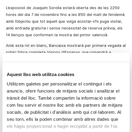
L’exposició de Joaquim Sorolla estarà oberta des de les 22’00
hores del dia 7 de novembre fins a les 8’00 del matí de l’endemà
amb l’objectiu que tot aquell que vulga acostar-s’hi puga visitar,
amb entrada gratuïta i sense necessitat de reserva prèvia, els
14 llenços que conformen la mostra del pintor valencià.
Amb esta nit en blanc, Bancaixa mostrarà per primera vegada al
públic l’obra completa
Visions d’Espanya
, que
romandrà a
València fins al 31 de març de 2008. Posteriorment, l’exposició
tindrà una itinerància per altres ciutats espanyoles fins a
setembre de 2009, quan tornarà de nou a València per exposar-
Aquest lloc web utilitza cookies
se fins al 12 d’octubre.
Utilitzem galetes per personalitzar el contingut i els
La nit en blanc de Sorolla permetrà disfrutar de l’exposició a tots
anuncis, oferir funcions de mitjans socials i analitzar el
aquells que encara no han pogut aconseguir entrades per veure
trànsit del lloc. També compartim la informació sobre
la mostra, ja que les reserves per al mes de novembre i
com feu servir el nostre lloc amb els partners de mitjans
desembre ja estan esgotades.
socials, de publicitat i d'anàlisis amb qui col·laborem. Al
seu torn, ells la poden combinar amb altres dades que
L’exposició
Sorolla. Visió d’Espanya
comptarà amb les últimes
els hàgiu proporcionat o hagin recopilat a partir de l'ús
tecnologies,
perquè
disposarà de guies multimèdia mòbils amb