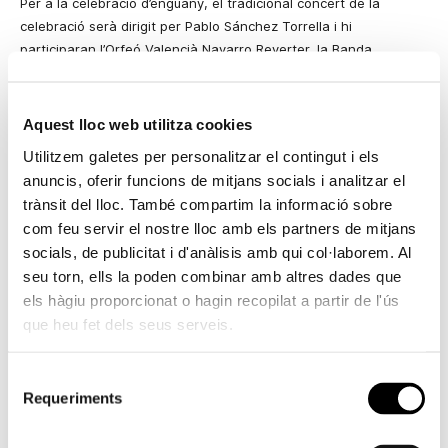
Per a la celebració d’enguany, el tradicional concert de la
celebració serà dirigit per Pablo Sánchez Torrella i hi
participaran l’Orfeó Valencià Navarro Reverter,
la Banda
Muncipal
de València, l’Escolania de
la Reial Basílica
de
la Nostra
Senyora
del Desemparats i el Grup de Danses Alimara.
Aquest lloc web utilitza cookies
La Ronda a la Verge 2008
comptarà amb la participació de
la
soprano María José
Martos i el tenor Vicente Ombuena que
Utilitzem galetes per personalitzar el contingut i els
interpretaran
València Canta i
l’
Himne Regional
de José Serrano,
anuncis, oferir funcions de mitjans socials i analitzar el
i l’
Himne de la Coronació
de Luis Romeu, junt amb
la Banda
trànsit del lloc. També compartim la informació sobre
Municipal
de València, l’Orfeó Valencià Navarro Reverter i
com feu servir el nostre lloc amb els partners de mitjans
l’Escolania de
la Reial Basílica
de
la Nostra Senyora
dels
socials, de publicitat i d'anàlisis amb qui col·laborem. Al
Desemparats.
seu torn, ells la poden combinar amb altres dades que
els hàgiu proporcionat o hagin recopilat a partir de l'ús
Per la seua banda, l’Escolania de la Mare de Déu dels
que heu fet dels seus serveis.
Desemparats interpretarà també les peces
Dolça Reyna i
Senyora
de José Báguena Soler i
Súplica
de Josep Climent
Barber; el Grup de Danses Alimara ballarà les
Seguidilles d’Alfarb
Selecció
(Marquesat de Llombai, Ribera Alta), L’ú de Relleu (
la Marina
Requeriments
de
Baixa
),
i
El dotze ú de Canals (la Costera).
Finalment,
l’Orfeó
consentiment
Valencià Navarro Reverter interpretarà
Regina Celi
de Gregor