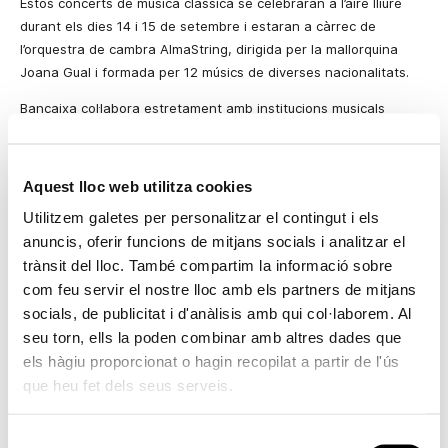
Estos concerts de música clàssica se celebraran a l’aire lliure
durant els dies 14 i 15 de setembre i estaran a càrrec de
l’orquestra de cambra AlmaString, dirigida per la mallorquina
Joana Gual i formada per 12 músics de diverses nacionalitats.
Bancaixa col·labora estretament amb institucions musicals
emblemàtiques de la cultura a Espanya. En este sentit, manté un
programa de mecenatge amb el
Gran Teatre del Liceu
i
patrocina els concerts de tota la temporada. Igualment Bancaixa
Aquest lloc web utilitza cookies
col·labora amb el
Teatro Lírico de Madrid
des de 2004 i sufraga
Utilitzem galetes per personalitzar el contingut i els
la temporada musical 2007 del
Palau de la Música de València
.
anuncis, oferir funcions de mitjans socials i analitzar el
L’entitat també patrocina la temporada musical de
l Auditorio
trànsit del lloc. També compartim la informació sobre
Nacional de Música de Madrid
, i enguany col·labora de manera
com feu servir el nostre lloc amb els partners de mitjans
especial amb el
Palau de la Música Catalana
que celebra el seu
socials, de publicitat i d'anàlisis amb qui col·laborem. Al
centenari el 2008.
seu torn, ells la poden combinar amb altres dades que
A més, durant 2007, Bancaixa ha patrocinat distints concerts
els hàgiu proporcionat o hagin recopilat a partir de l'ús
dirigits fonamentalment a un perfil jove com la gira de Fito
que heu fet dels seus serveis.
Cabrales i Andrés Calamaro
, Dos són multitud
, en els Estius de
la Vila de Madrid, on han actuat un ampli ventall de cantants
Selecció
pop
com Paulina Rubio o Julieta Venegas, i el pròxim octubre