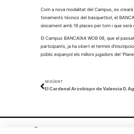
Com a nova modalitat del Campus, es crearà un
fonaments tècnics del basquetbol, el BA
únicament amb 16 places per torn i que serà d
El Campus BANCAIXA WOB 08, que el passat e
participants, ja ha obert el termini d’inscripc
públic espanyol els millors jugadors del ‘Plane
SEGÜENT