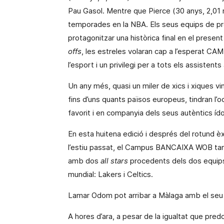
Pau Gasol. Mentre que Pierce (30 anys,
2,01
temporades en
la NBA. Els
seus equips de pro
protagonitzar una
històrica final en el prese
offs
, les estreles volaran cap a l’espera
l’esport i un privilegi per a tots els assistent
Un any més, quasi un miler de xics i xiques vi
fins d’uns quants països europeus, tindran l’o
favorit i en companyia dels seus autèntics íd
En esta huitena edició i
després de
l rotund è
l’estiu passat, el Campus BANCAIXA WOB tanc
amb dos
all
stars
procedents
dels dos equips
mundial: Lakers i Celtics.
Lamar Odom pot arribar a Màlaga amb el seu 
A hores d’ara, a pesar de la igualtat que pred