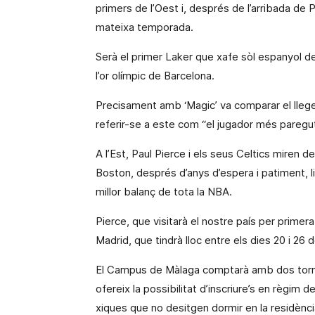
primers de l’Oest i,
després de
l’arribada de 
mateixa temporada.
Serà el primer Laker que xafe
sòl
espanyol des
l’or olímpic de Barcelona.
Precisament amb ‘Magic’ va comparar el lleg
referir-se a este com “el jugador més paregu
A l’Est, Paul Pierce i els seus Celtics miren d
Boston, després d’anys d’espera i patiment, lid
millor balanç de tota
la NBA.
Pierce, que visitarà el nostre país per primer
Madrid, que tindrà lloc entre els dies 20 i 26 de
El Campus de Màlaga comptarà amb dos torns, de
ofereix la possibilitat d’inscriure’s en règim 
xiques que no desitgen dormir en la residènci