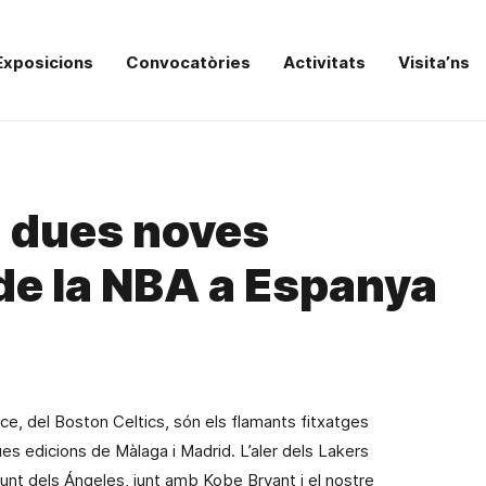
Exposicions
Convocatòries
Activitats
Visita’ns
a dues noves
de la NBA a Espanya
ce, del Boston Celtics, són els flamants fitxatges
edicions de Màlaga i Madrid. L’aler dels Lakers
njunt dels Ángeles, junt amb Kobe Bryant i el nostre