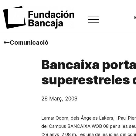
Comunicació
Bancaixa port
superestreles 
28 Març, 2008
Lamar Odom, dels Ángeles Lakers, i Paul Pier
del Campus BANCAIXA WOB 08 per a les seues 
(28 anys,
2,08 m
.) és una de les joies del co