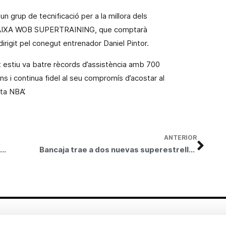
 grup de tecnificació per a la millora dels
NCAIXA WOB SUPERTRAINING, que
comptarà
irigit pel conegut entrenador Daniel Pintor.
stiu va batre rècords d’assistència amb 700
ions i continua fidel al seu compromís d’acostar al
ta NBA’.
ANTERIOR
El Cardenal Arzobispo de Valencia D. Agustín García-Gascó visita la exposición “Sorolla, Visión de España” en la Fundación Bancaja
Bancaja trae a dos nuevas superestrellas de la NBA a España