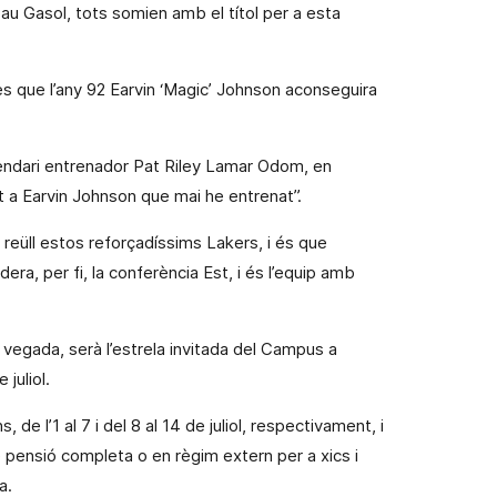
Pau Gasol, tots somien amb el títol per a esta
 que l’any 92 Earvin ‘Magic’ Johnson aconseguira
endari entrenador Pat Riley Lamar Odom, en
t a Earvin Johnson que mai he entrenat”.
e reüll estos
reforçadíssims
Lakers, i és que
era, per fi, la conferència Est, i és l’equip amb
a vegada, serà l’estrela invitada del Campus a
 juliol.
 l’1 al 7 i del 8 al 14 de juliol, respectivament, i
de pensió completa o en règim extern per a xics i
a.