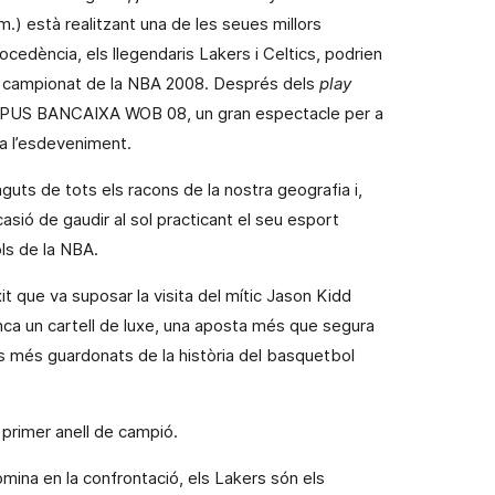
 m
.) està
realitzant
una de les seues millors
cedència, els llegendaris Lakers i Celtics, podrien
nt campionat de
la NBA
2008.
Després de
ls
play
t CAMPUS BANCAIXA WOB
08, un gran espectacle per a
s a l’esdeveniment.
nguts de tots els racons de la nostra geografia i,
casió de gaudir al sol practicant el seu esport
ols de
la NBA.
xit que va suposar la visita del mític Jason Kidd
a un cartell de luxe, una aposta més que segura
 més guardonats de la història del basquetbol
primer anell de campió.
omina en la confrontació, els Lakers són els