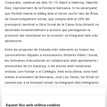
Corporatiu, celebrat els dies 14 i 15 d’abril a València, Valentín
Diez, representant de
la Fundació Bancaixa
, hi ha assenyalat
que l’Entitat manté el diàleg amb el tercer sector des de l’Àrea
de Desenvolupament Social, que compta amb el 25% del
pressupost
destinat a Obra Social de
la Caixa. Esta
dotació va
destinada fonamentalment a accions que perseguixen la
promoció del voluntariat en la societat i la integració dels més
desfavorits.
Entre els projectes de
trobada
més rellevants es troben les
convocatòries d’Ajudes a Associacions d’Interés Públic i Social,
les Setmanes Interculturals en col·laboració amb ajuntaments i
universitats de tot Espanya, o els acords amb nombroses
entitats com Fundar o el CeiMigra. Amb esta última, este matí
mateix el president de Bancaixa, José Luis Olivas, ha firmat un
conveni per a la formació social i la integració dels immigrants.
Per la seua banda, la directora de Responsabilitat Social
Corporativa de Bancaixa, Isabel Rubio, ha destacat durant la
seua intervenció en el taller “Bones pràctiques de voluntariat
Aquest lloc web utilitza cookies