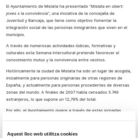
El Ayuntamiento de Mislata ha presentado “
Mislata en obert:
joves x la convivència”
, una iniciativa de la concejalía de
Juventud y Bancaja, que tiene como objetivo fomentar la
integración social de las personas inmigrantes que viven en el
municipio.
A través de numerosas actividades lúdicas, formativas y
culturales esta Semana Intercultural pretende favorecer el
conocimiento mutuo y la convivencia entre vecinos.
Históricamente la ciudad de Mislata ha sido un lugar de acogida,
inicialmente para personas originarias de otras regiones de
España, y actualmente para personas procedentes de diversas
zonas del mundo. A finales de 2007 había censados 5.749
extranjeros, lo que supone un 12,79% del total.
Por ello, el Ayuntamiento quiere a través de estas jornadas
culturales mostrar una de sus principales señas de identidad: la
diversidad de sus gentes. Como ha explicado el alcalde de
Mislata, Manuel Corredera,
“en Mislata siempre hemos recibido
Aquest lloc web utilitza cookies