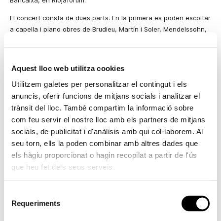
Bancaixa, en Riojaforum.
El concert consta de dues parts. En la primera es poden escoltar
a capella i piano obres de Brudieu, Martín i Soler, Mendelssohn,
Rossini, Fauré, Gounod i Kedrov. Mentre que en la segona
els assistents podran delectar-se amb obres d’Esplà i
“La
Posada de la Núvia”, de Baltasar Bibiloni, cantada per
Aquest lloc web utilitza cookies
soprano, baríton, cor i conjunt instrumental sobre el
Utilitzem galetes per personalitzar el contingut i els
poema homònim de Llorenç Moyà.
anuncis, oferir funcions de mitjans socials i analitzar el
L’Orfeó Valencià Navarro Reverter, que celebra al llarg de
trànsit del lloc. També compartim la informació sobre
2007 el seu XXXV aniversari, posseeix un repertori coral,
com feu servir el nostre lloc amb els partners de mitjans
simfonicocoral i escènic que aborda la música més
socials, de publicitat i d'anàlisis amb qui col·laborem. Al
representativa des del renaixement fins als nostres dies.
seu torn, ells la poden combinar amb altres dades que
L’Orfeó Valencià Navarro Reverter, dirigit des de 1986 per
els hàgiu proporcionat o hagin recopilat a partir de l'ús
Josep Lluís Valldecabres, ha col·laborat amb les principals
que heu fet dels seus serveis.
orquestres espanyoles i estrangeres i ha actuat als
escenaris més coneguts de la geografia espanyola i altres
Selecció
països com EUA, Canadà, Cuba, Polònia, Alemanya, Itàlia,
Requeriments
de
Regne Unit, França, Països Baixos o Hongria.
consentiment