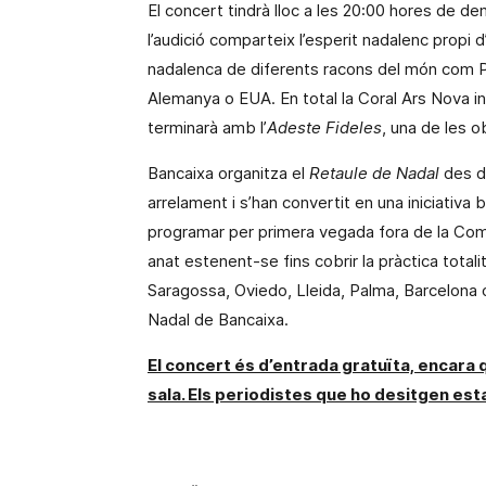
El concert tindrà lloc a les 20:00 hores de 
l’audició comparteix l’esperit nadalenc propi d
nadalenca de diferents racons del món com Perú,
Alemanya o EUA.
En total
la
Coral Ars Nova
in
terminarà amb l’
Adeste Fideles
, una de les o
Bancaixa organitza el
Retaule de Nadal
des de
arrelament i s’han convertit en una iniciativa 
programar per primera vegada
fora
de
la Com
anat estenent-se fins cobrir la pràctica totalit
Saragossa, Oviedo, Lleida, Palma, Barcelona 
Nadal de Bancaixa.
El concert és d’entrada gratuïta, encara 
sala. Els
periodistes que ho desitgen estan