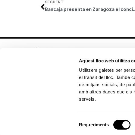
SEGÜENT
Bancaja presenta en Zaragoza el conc
Aquest lloc web utilitza 
Utilitzem galetes per person
el trànsit del lloc. També 
Seguix-nos en:
de mitjans socials, de publ
amb altres dades que els hà
serveis.
Política de cookies
Política de privacitat
Selecció
Copyright © 2026 Fundación Bancaja
Requeriments
de