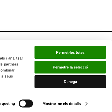
Newsletter
Permet-les totes
Si quieres estar a la última, inscríbete a nuestra
ls i analitzar
newsletter:
ls partners
Permetre la selecció
 combinar
els seus
He leído y acepto la
política de privacidad
.
Denega
rqueting
Mostrar-ne els detalls