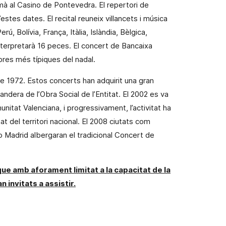
demà al Casino de Pontevedra.
El repertori de
’estes dates. El recital reuneix villancets i música
 Bolívia, França, Itàlia, Islàndia, Bèlgica,
terpretarà 16 peces. El concert de Bancaixa
bres més típiques del nadal.
 1972. Estos concerts han adquirit una gran
bandera de l’Obra Social de l’Entitat. El 2002 es va
unitat Valenciana
, i progressivament, l’activitat ha
at del territori nacional. El 2008 ciutats com
o Madrid albergaran el tradicional Concert de
que amb aforament limitat a la capacitat de
la
 invitats a assistir.