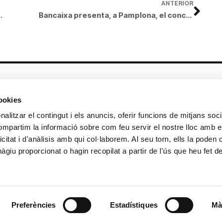
ANTERIOR
ierto “Retablo de Navidad”
Bancaixa presenta, a Pamplona, el concert “Retaule de Nadal”
Altres enllaços
cookies
CrediMonte ↗
Lloguer d’espais
alitzar el contingut i els anuncis, oferir funcions de mitjans socia
Comunicació
Sol·licitud d’imatges de la col·lecció
compartim la informació sobre com feu servir el nostre lloc amb e
d’art
icitat i d'anàlisis amb qui col·laborem. Al seu torn, ells la poden
Colecció d’art
Publicacions
giu proporcionat o hagin recopilat a partir de l'ús que heu fet d
Contacte
Preferències
Estadístiques
Mà