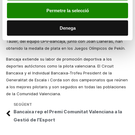
23), así como por la continuidad con la presencia de antiguos
Permetre la selecció
alumnos o deportistas estrechamente relacionados con la
comunidad universitaria (equipo Ciclomaster). El proyecto
conjuga los objetivos puramente competitivos con la formación
Denega
universitaria de una parte de sus corredores. El ciclista Toni
Tauler, del equipo UPV-Bancaja, junto con Joan Llaneras, han
obtenido la medalla de plata en los Juegos Olímpicos de Pekín.
Bancaja extiende su labor de promoción deportiva a los
deportes autóctonos como la pilota valenciana. El
Circuit
Bancaixa y el
Individual Bancaixa-Trofeu President de
la
Generalitat
de Escala i Corda son dos campeonatos que reúnen
a los mejores pilotaris y son seguidos en todas las poblaciones
de
la Comunidad Valenciana.
SEGÜENT
Bancaixa rep el Premi Comunitat Valenciana a la
Gestió de l’Esport