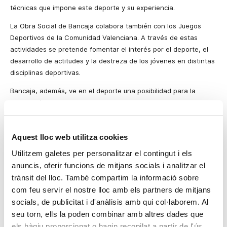
técnicas que impone este deporte y su experiencia.
La Obra Social de
Bancaja colabora también con los Juegos
Deportivos de
la Comunidad Valenciana.
A través de estas
actividades
se pretende fomentar el interés por el deporte, el
desarrollo de actitudes y la destreza de los jóvenes en distintas
disciplinas deportivas.
Bancaja, además, ve en el deporte una posibilidad para la
integración por ello organiza y colabora con una serie de
actividades que tienen como excusa el deporte y como
propósito final la integración social. Como por ejemplo,
la Copa
Aquest lloc web utilitza cookies
Bancaja
Nuevos Ciudadanos, dirigida a los ciudadanos
inmigrantes que residen en
la Comunidad Valenciana.
Las
Utilitzem galetes per personalitzar el contingut i els
selecciones de varios países, compuestas por ciudadanos de
anuncis, oferir funcions de mitjans socials i analitzar el
cada una de estas nacionalidades, participan en un
trànsit del lloc. També compartim la informació sobre
campeonato similar a los mundiales de fútbol.
com feu servir el nostre lloc amb els partners de mitjans
socials, de publicitat i d'anàlisis amb qui col·laborem. Al
Bancaja apoya también aquellas iniciativas deportivas que
seu torn, ells la poden combinar amb altres dades que
invitan a la sociedad en general a la práctica del deporte. La
Obra Social respalda, en este sentido, la Volta a Peu y la
els hàgiu proporcionat o hagin recopilat a partir de l'ús