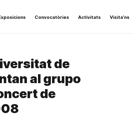
Exposicions
Convocatòries
Activitats
Visita’ns
iversitat de
ntan al grupo
oncert de
008