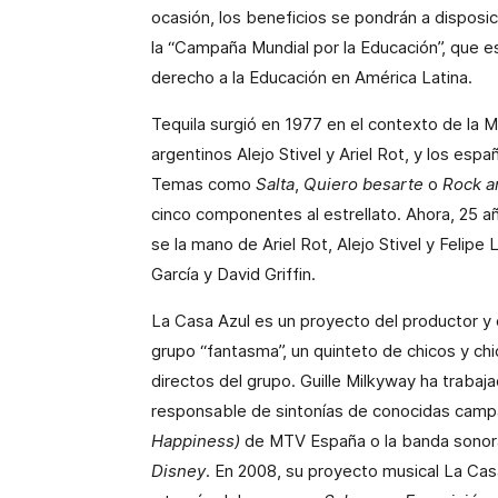
ocasión, los beneficios se pondrán a disposi
la “Campaña Mundial por la Educación”, que es
derecho a la Educación en América Latina.
Tequila surgió en 1977 en el contexto de la 
argentinos Alejo Stivel y Ariel Rot, y los espa
Temas como
Salta
,
Quiero besarte
o
Rock an
cinco componentes al estrellato. Ahora, 25 a
se la mano de Ariel Rot, Alejo Stivel y Felipe
García y David Griffin.
La Casa Azul es un proyecto del productor y
grupo “fantasma”, un quinteto de chicos y chi
directos del grupo. Guille Milkyway ha trabaja
responsable de sintonías de conocidas camp
Happiness)
de MTV España o la banda sonora
Disney
. En 2008, su proyecto musical La Cas