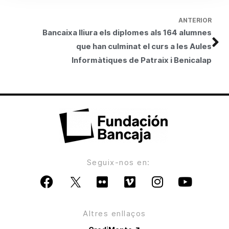
ANTERIOR
Bancaixa lliura els diplomes als 164 alumnes
que han culminat el curs a les Aules
Informàtiques de Patraix i Benicalap
Seguix-nos en:
Altres enllaços