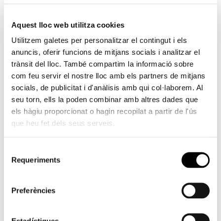
finalización del contrato laboral.
Aquest lloc web utilitza cookies
Los aspectos sociales del trabajo, como los compañeros o la
Utilitzem galetes per personalitzar el contingut i els
utilidad del mismo para la sociedad, son lo que proporcionan la
anuncis, oferir funcions de mitjans socials i analitzar el
mayor satisfacción a los jóvenes, indica el estudio. En cambio, el
trànsit del lloc. També compartim la informació sobre
grado de autonomía o la variedad de tareas producen una
com feu servir el nostre lloc amb els partners de mitjans
menor satisfacción relativa.
socials, de publicitat i d'anàlisis amb qui col·laborem. Al
seu torn, ells la poden combinar amb altres dades que
els hàgiu proporcionat o hagin recopilat a partir de l'ús
que heu fet dels seus serveis.
Implicación y actitud de los jóvenes
Selecció
El estudio también indica que los jóvenes de mayor edad y los
Requeriments
de
universitarios presentan la actitud más favorable para
consentiment
desempeñar su trabajo, ya que tienen más iniciativa, son menos
pasivos y creen más en sus propias capacidades laborales. Esos
Preferències
mismos jóvenes se implican e innovan más en el trabajo que los
jóvenes de menor edad o con menos formación.
Estadístiques