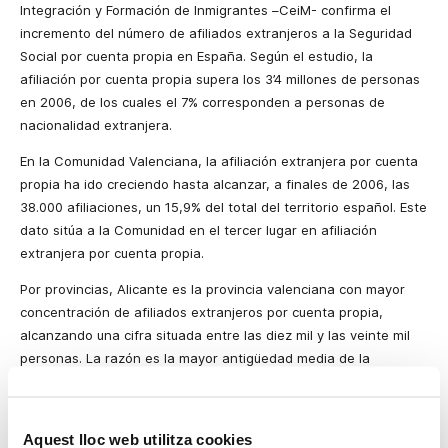
Integración y Formación de Inmigrantes –CeiM- confirma el
incremento del número de afiliados extranjeros a la Seguridad
Social por cuenta propia en España. Según el estudio, la
afiliación por cuenta propia supera los 3’4 millones de personas
en 2006, de los cuales el 7% corresponden a personas de
nacionalidad extranjera.
En la Comunidad Valenciana, la afiliación extranjera por cuenta
propia ha ido creciendo hasta alcanzar, a finales de 2006, las
38.000 afiliaciones, un 15,9% del total del territorio español. Este
dato sitúa a la Comunidad en el tercer lugar en afiliación
extranjera por cuenta propia.
Por provincias, Alicante es la provincia valenciana con mayor
concentración de afiliados extranjeros por cuenta propia,
alcanzando una cifra situada entre las diez mil y las veinte mil
personas. La razón es la mayor antigüedad media de la
población extranjera residente y el entramado de actividades
por cuenta propia que se generan en torno al turismo. Valencia
supera ligeramente la media nacional (13,71%) mientras que
Aquest lloc web utilitza cookies