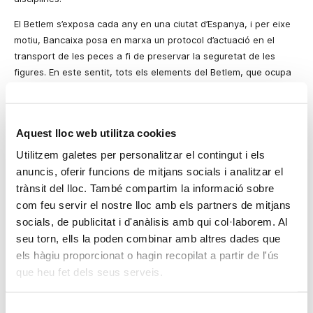
El Betlem s’exposa cada any en una ciutat d’Espanya, i per eixe
motiu, Bancaixa posa en marxa un protocol d’actuació en el
transport de les peces a fi de preservar la seguretat de les
figures. En este sentit,
tots els elements del Betlem, que ocupa
35 metres
d’ample i 9 de llarg, han sigut transportats en 30
camions fins a la carpa de
900 metres
quadrats ubicada a
la
Plaça
d’Espanya de Sevilla.
Aquest lloc web utilitza cookies
Des que en 1996
va ser
exposat per primera vegada a València,
Utilitzem galetes per personalitzar el contingut i els
el Betlem Bancaixa ha recorregut ja les ciutats d’Alacant,
anuncis, oferir funcions de mitjans socials i analitzar el
Segorbe (Castelló), Madrid, Barcelona, Palma de Mallorca,
trànsit del lloc. També compartim la informació sobre
Castelló, Albacete i Las Palmas de Gran Canària, on centenars
com feu servir el nostre lloc amb els partners de mitjans
de mils de persones han pogut gaudir de les més de 1.
200
socials, de publicitat i d'anàlisis amb qui col·laborem. Al
figures creades per artistes de reconegut prestigi com José Luis
seu torn, ells la poden combinar amb altres dades que
Mayo i José Luis Catalá.
els hàgiu proporcionat o hagin recopilat a partir de l'ús
L’admiració que el Betlem causa entre la ciutadania en els llocs
que heu fet dels seus serveis.
on s’exhibeix, va permetre l’any passat recuperar la figura
central,
la Nativitat
,
que
fou
sostreta per uns joves en una
Selecció