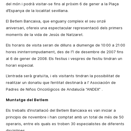
del món i podrà visitar-se fins al pròxim 6 de gener a
la Plaça
d’Espanya de la localitat sevillana.
El Betlem Bancaixa, que enguany compleix el seu onzé
aniversari, ofereix una espectacular representació dels primers
moments de la vida de Jesús de Natzaret.
Els horaris de visita seran de dilluns a diumenge de 10:00 a 21:00
hores ininterrompudament, des de l’1 de desembre de 2007 fins
al 6 de gener de 2008. Els festius i vespres de festiu tindran un
horari especial.
L’entrada serà gratuïta, i els visitants tindran la possibilitat de
realitzar un donatiu que l’entitat destinarà a l’
Asociación de
Padres de Niños Oncológicos de Andalucía “ANDEX”
.
Muntatge del Betlem
Els treballs d’instal·lació del Betlem Bancaixa es van iniciar a
principis de novembre i han comptat amb un total de més de 50
operaris, entre els quals es troben 30 especialistes de diferents
disciplines.