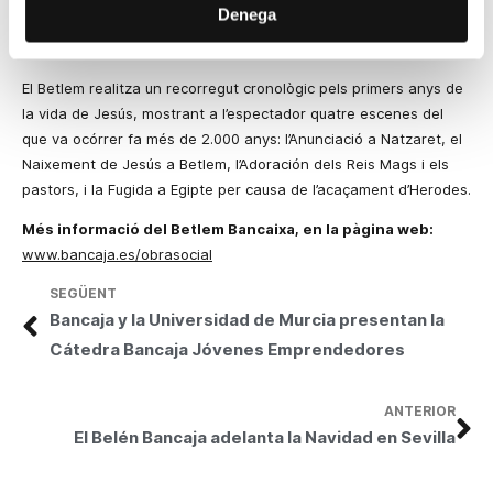
Denega
claus i
175 kg
. de
cola
. A més, 2.500
watts
i 300 focus il·luminen
el Betlem que ocupa un total de
300 metres
quadrats.
El Betlem realitza un recorregut cronològic pels primers anys de
la vida de Jesús, mostrant a l’espectador quatre escenes del
que va ocórrer fa més de 2.000 anys: l’Anunciació a Natzaret, el
Naixement de Jesús a Betlem, l’Adoración dels Reis Mags i els
pastors, i
la Fugida
a Egipte per causa de l’acaçament d’Herodes.
Més informació del Betlem Bancaixa, en la pàgina web:
www.bancaja.es/obrasocial
SEGÜENT
Bancaja y la Universidad de Murcia presentan la
Cátedra Bancaja Jóvenes Emprendedores
ANTERIOR
El Belén Bancaja adelanta la Navidad en Sevilla