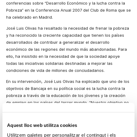
conferencias sobre “Desarrollo Económico y la lucha contra
la
Pobreza
” en
la Conferencia Anual
2007 del Club de Roma que se
ha celebrado en Madrid.
José Luis Olivas ha resaltado la necesidad de frenar la pobreza
y ha reconocido la creciente capacidad que tienen los países
desarrollados de contribuir a generalizar el desarrollo
económico de las regiones del mundo más abandonadas. Para
ello, ha insistido en la necesidad de que la sociedad apoye
todas las iniciativas solidarias destinadas a mejorar las
condiciones de vida de millones de conciudadanos.
En su intervención, José Luis Olivas ha explicado que uno de los
objetivos de Bancaja en su política social es la lucha contra la
pobreza a través de la educación de los jóvenes y la creación
de empleo en los países del tercer mundo.
“Nuestro objetivo no
es otro que potenciar la educación de los jóvenes con capacidad
de liderazgo para que incidan, de manera directa, en el cambio y
en el desarrollo social de sus comunidades de origen”.
Aquest lloc web utilitza cookies
Sobre la educación de los jóvenes, el Presidente de Bancaja ha
Utilitzem galetes per personalitzar el contingut i els