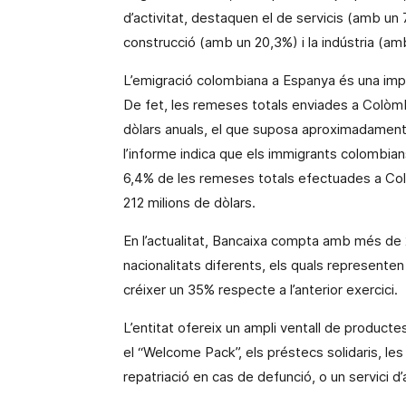
d’activitat, destaquen el de servicis (amb un 
construcció (amb un 20,3%) i la indústria (amb
L’emigració colombiana a Espanya és una impor
De fet, les remeses totals enviades a Colòmb
dòlars anuals,
el que
suposa aproximadament el
l’informe indica que els immigrants colombian
6,4% de les remeses totals efectuades a Col
212 milions de dòlars.
En l’actualitat, Bancaixa compta amb més de
nacionalitats diferents, els quals representen e
créixer un 35% respecte a l’anterior exercici.
L’entitat ofereix un ampli ventall de product
el “Welcome
Pack
”, els préstecs solidaris, le
repatriació en cas de defunció, o un servici d