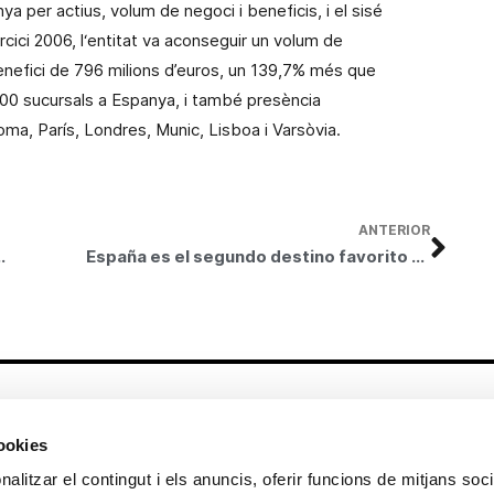
ya per actius, volum de negoci i beneficis, i el sisé
rcici
2006, l
‘entitat
va aconseguir
un volum de
enefici de 796 milions d’euros, un 139,7% més que
500 sucursals a Espanya, i també
presència
oma, París, Londres, Munic, Lisboa i Varsòvia.
ANTERIOR
tística de los jóvenes valores
España es el segundo destino favorito entre los emigrantes colombianos
Altres enllaços
cookies
CrediMonte ↗
Lloguer d’espais
alitzar el contingut i els anuncis, oferir funcions de mitjans socia