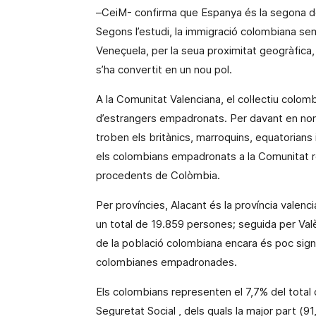
–CeiM- confirma que Espanya és la segona de
Segons l’estudi, la immigració colombiana se
Veneçuela, per la seua proximitat geogràfica, 
s’ha convertit en un nou
pol
.
A
la Comunitat Valenciana
, el col·lectiu colo
d’estrangers empadronats. Per davant en no
troben els britànics, marroquins, equatorians
els colombians empadronats a
la Comunitat
r
procedents de Colòmbia.
Per províncies, Alacant és la província vale
un total de 19.859 persones; seguida per Valè
de la població colombiana encara és poc sign
colombianes empadronades.
Els colombians representen el 7,7% del total
Seguretat Social
, dels quals la major part (9