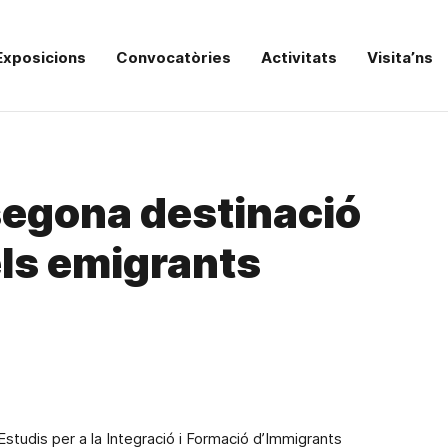
Exposicions
Convocatòries
Activitats
Visita’ns
segona destinació
els emigrants
’Estudis per a
la Integració
i Formació d’Immigrants