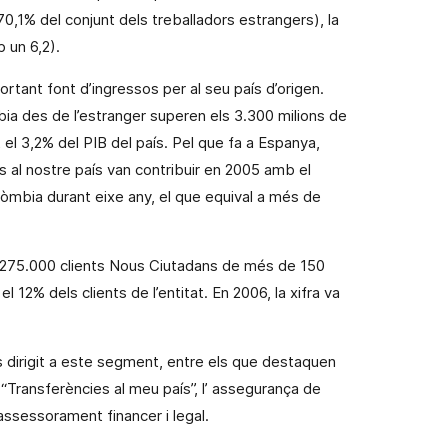
70,1% del conjunt dels treballadors estrangers), la
 un 6,2).
tant font d’ingressos per al seu país d’origen.
ia des de l’estranger superen els 3.300 milions de
 3,2% del PIB del país. Pel que fa a Espanya,
s al nostre país van contribuir en 2005 amb el
òmbia durant eixe any,
el que
equival a més de
 275.000 clients Nous Ciutadans de més de 150
l 12% dels clients de l’entitat. En 2006, la xifra va
es dirigit a este segment, entre els que destaquen
s “Transferències al meu país”, l’
assegurança
de
’assessorament financer i legal.