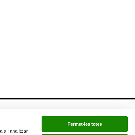
Newsletter
Permet-les totes
Si quieres estar a la última, inscríbete a nuestra
ls i analitzar
newsletter: