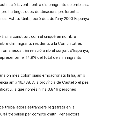
stinació favorita entre els emigrants colombians.
mpre ha tingut dues destinacions preferents:
i els Estats Units; però
des de l’any 2000 Espanya
mbià s’ha constituït com el cinqué en nombre
mbre d’immigrants residents a
la Comunitat
es
 i romanesos
.
En relació amb el conjunt d’Espanya,
epresenten el 14,9% del total dels immigrants
nciana on més colombians empadronats hi ha, amb
ncia amb 16.738. A la província de Castelló el pes
ificatiu, ja que només hi ha 3.849 persones
 de
treballadors estrangers
registrats
en
la
1,6%) treballen per compte d’altri. Per sectors