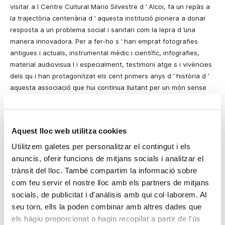
visitar
a
l Centre Cultural Mario Silvestre d
’
Alcoi, fa un repàs a
la trajectòria centenària d
’
aquesta institució pionera a donar
resposta a un problema social i sanitari com la lepra d
’una
manera innovadora. Per a fer-ho
s
’
han emprat fotografies
antigues i actuals, instrumental mèdic i científic, infografies,
material audiovisua
l
i especialment, testimoni
atge
s i vivències
dels qu
i
han protagonitzat els cent primers anys d
’
història d
’
aquesta associació que hui continua lluitant per un món sense
lepra a través de la investigació, la formació i la cooperació
internacional.
La mostra, que durant dos anys recorrerà diversos punts de la
Aquest lloc web utilitza cookies
geografia espanyola,
s’
ha pogut realitzar gràcies al patrocini de
Utilitzem galetes per personalitzar el contingut i els
Bancaixa, que a més ha cedit les seues sales de València,
anuncis, oferir funcions de mitjans socials i analitzar el
Alacant i Castelló. A més d
’
aquest patrocini, Fontilles vol agrair
trànsit del lloc. També compartim la informació sobre
la col·laboració de Colebega, ECISA, Fundació Generalitat
com feu servir el nostre lloc amb els partners de mitjans
Valenciana-Iberdrola, Gav
iota
Simbac i Emilio Serratosa.
socials, de publicitat i d'anàlisis amb qui col·laborem. Al
Fontilles
és una associació sense ànim de lucre l
’
objectiu de la
seu torn, ells la poden combinar amb altres dades que
qual és acabar amb la lepra i les seues conseqüències, així com
els hàgiu proporcionat o hagin recopilat a partir de l'ús