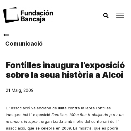
Comunicació
Fontilles inaugura l’exposició
sobre la seua història a Alcoi
21 Maig, 2009
L
’
associació valenciana de lluita contra la lepra Fontilles
inaugura hui l
’
exposició
Fontilles, 100 a
ños
tr
abajando
p
o
r un
m
undo
s
in
lepra
, organitzada amb motiu del centenari de l
’
associació, que se celebra en 2009. La mostra, que
es
podrà