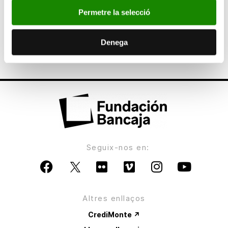
ANTERIOR
Permetre la selecció
Bancaja y la Fundación Adecco reafirman su
compromiso con las personas con
Denega
discapacidad
Seguix-nos en:
Altres enllaços
CrediMonte ↗