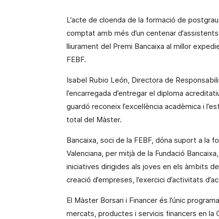
L’acte de cloenda de la formació de postgrau 
comptat amb més d’un centenar d’assistent
lliurament del Premi Bancaixa al millor expedi
FEBF.
Isabel Rubio León, Directora de Responsabili
l’encarregada d’entregar el diploma acreditatiu
guardó reconeix l’excel·lència acadèmica i l’e
total del Màster.
Bancaixa, soci de la FEBF, dóna suport a la 
Valenciana
, per mitjà de
la Fundació Bancaixa
iniciatives dirigides als joves en els àmbits de 
creació d’empreses, l’exercici d’activitats d’acc
El Màster Borsari i Financer és l’únic progra
mercats, productes i servicis financers en
la 