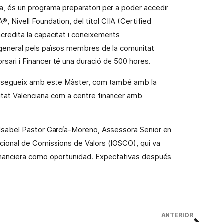
a, és un programa preparatori per a poder accedir
®, Nivell Foundation, del títol CIIA (Certified
acredita la capacitat i coneixements
 general pels països membres de la comunitat
orsari i Financer té una duració de 500 hores.
persegueix amb este Màster, com també amb la
tat Valenciana
com a centre financer amb
 Isabel Pastor
García-Moreno, Assessora Senior en
acional de Comissions de Valors (IOSCO), qui
va
financiera como oportunidad. Expectativas después
ANTERIOR