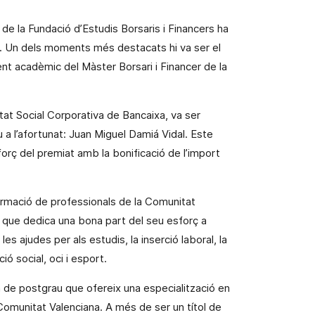
de la Fundació d’Estudis Borsaris i Financers ha
s. Un dels moments més destacats hi
va ser
el
ent acadèmic del Màster Borsari i Financer de la
tat Social Corporativa de Bancaixa, va ser
 a l’afortunat:
Juan Miguel Damiá Vidal. Este
sforç del premiat amb la bonificació de l’import
formació de professionals de
la Comunitat
, que dedica una bona part del seu esforç a
les ajudes per als estudis, la inserció laboral, la
ió social, oci i esport.
ma de postgrau que ofereix una especialització en
Comunitat Valenciana. A
més de ser un títol de