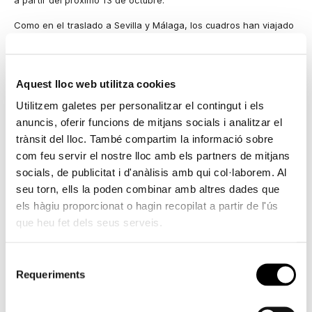
a partir del próximo 13 de octubre.
Como en el traslado a Sevilla y Málaga, los cuadros han viajado
sin ser desmontados de sus bastidores en cajas específicas y
han sido transportados en camiones equipados con un moderno
sistema de control y seguimiento a través de GPS, que permite
Aquest lloc web utilitza cookies
visualizar la posición exacta de los mismos y su velocidad.
Utilitzem galetes per personalitzar el contingut i els
Uno de los camiones ha sido fabricado expresamente para
anuncis, oferir funcions de mitjans socials i analitzar el
trasladar los lienzos más grandes. Se trata del camión más alto
trànsit del lloc. També compartim la informació sobre
interiormente de Europa, con una altura de
3,73 metros
de
com feu servir el nostre lloc amb els partners de mitjans
altura interior y
4 metros
exterior (el máximo permitido).
socials, de publicitat i d'anàlisis amb qui col·laborem. Al
Los trabajos de desembalaje de las 14 piezas se realizarán en
seu torn, ells la poden combinar amb altres dades que
los próximos días, y posteriormente las obras deberán
els hàgiu proporcionat o hagin recopilat a partir de l'ús
permanecer un tiempo en su nueva ubicación aclimatándose a
que heu fet dels seus serveis.
las nuevas condiciones de temperatura antes de su montaje.
Selecció
Sorolla, Visión de España
, convertida desde hace meses en la
Requeriments
de
exposición temporal más vista en la historia de España, ha
superado tras su paso por Málaga los 746.300 visitantes.
consentiment