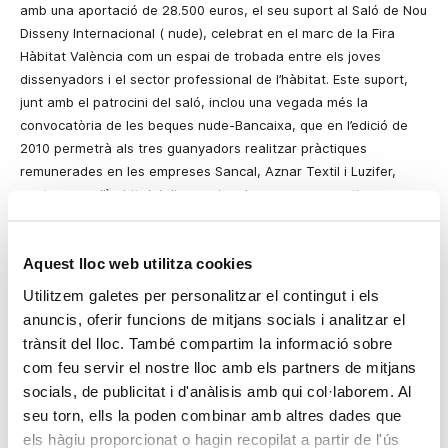
amb una aportació de 28.500 euros, el seu suport al Saló de Nou
Disseny Internacional (
nude
), celebrat en el marc de
la Fira
Hàbitat València
com un espai de
trobada
entre els joves
dissenyadors i el sector professional de l’hàbitat. Este
suport
,
junt amb el patrocini del saló, inclou una vegada més la
convocatòria de les beques
nude-Bancaixa
, que en l’edició de
2010 permetrà als tres guanyadors realitzar pràctiques
remunerades en les empreses Sancal, Aznar Textil i Luzifer,
punteres en l’àmbit del disseny i en les seues respectives
indústries del moble, tèxtil i il·luminació. Els guanyadors de les
beques es donaran a conèixer dijous que ve, 30 de setembre.
Aquest lloc web utilitza cookies
OBJ
Estudio
, Enblanc i Laotra Cristina Serrano
van ser
els
Utilitzem galetes per personalitzar el contingut i els
guanyadors l’any passat de la tercera convocatòria de les
anuncis, oferir funcions de mitjans socials i analitzar el
beques
nude-Bancaixa
. Els guardonats van tindre l’oportunitat
trànsit del lloc. També compartim la informació sobre
de realitzar pràctiques en les empreses del sector de l’hàbitat
com feu servir el nostre lloc amb els partners de mitjans
Andreu World, Gandía Blasco i Col·lecció Alexandra. OBJ
Estudio
socials, de publicitat i d'anàlisis amb qui col·laborem. Al
va ser
premiat per a desenvolupar el seu treball en la Col·lecció
Alexandra per les seues làmpades “Bizcoché sobremesa”,
seu torn, ells la poden combinar amb altres dades que
realitzades en materials orgànics, fusta i ceràmica. Es van
els hàgiu proporcionat o hagin recopilat a partir de l'ús