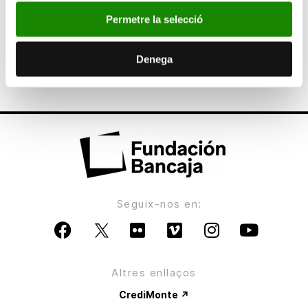
Permetre la selecció
ANTERIOR
Las empresas Sancal, Aznar Textil y Luzifer
Denega
acogerán a los becarios nude-Bancaja en 2010
Seguix-nos en:
Altres enllaços
CrediMonte ↗