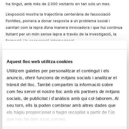
ha tingut, amb més de 2.000 visitants en tan sols un mes.
L’exposició mostra la trajectòria centenària de l’associació
Fontilles, pionera a donar resposta a un problema social i
sanitari com la lepra d’una manera innovadora i que hui continua
lluitant per un món sense lepra a través de la investigació, la
formació i la cooperació internacional.
La mostra, que durant dos anys recorrerà diversos punts de la
geografia espanyola, s’ha pogut realitzar gràcies al patrocini de
Aquest lloc web utilitza cookies
Bancaixa, que, a més, cedeix les seues sales de València,
Utilitzem galetes per personalitzar el contingut i els
Castelló i Alacant. A part d’aquest patrocini, Fontilles ha comptat
anuncis, oferir funcions de mitjans socials i analitzar el
amb la col·laboració de Colebega, ECISA, Fundació Generalitat
Valenciana-Iberdrola, Gaviota Simbac i Emilio Serratosa.
trànsit del lloc. També compartim la informació sobre
com feu servir el nostre lloc amb els partners de mitjans
Al Centre Cultural Bancaixa, els dies 17 i 18 de març, l’exposició
socials, de publicitat i d'anàlisis amb qui col·laborem. Al
tindrà un horari diferent: romandrà oberta només en horari de
seu torn, ells la poden combinar amb altres dades que
matí (de 9:00 a 15:00 hores).
els hàgiu proporcionat o hagin recopilat a partir de l'ús
Fontilles és una associació sense ànim de lucre l’objectiu de la
que heu fet dels seus serveis.
qual és acabar amb la lepra i les seues conseqüències, així com