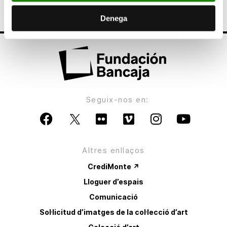
Denega
Seguix-nos en:
Altres enllaços
CrediMonte ↗
Lloguer d’espais
Comunicació
Sol·licitud d’imatges de la col·lecció d’art