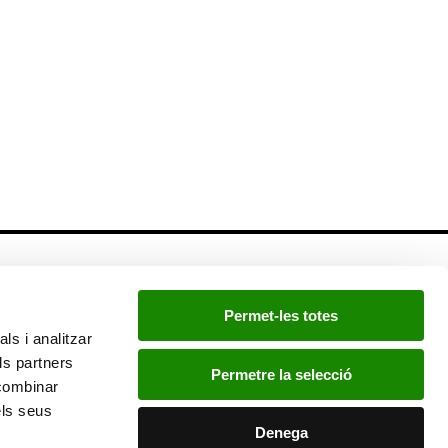
Newsletter
Permet-les totes
Si quieres estar a la última, inscríbete a nuestra
ls i analitzar
newsletter:
ls partners
Permetre la selecció
 combinar
els seus
He leído y acepto la
política de privacidad
.
Denega