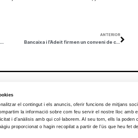
ANTERIOR
Els joves amb contracte indefinit i experiència laboral s’impliquen més en el treball
Bancaixa i l’Adeit firmen un conveni de col•laboració per a fomentar la formació dels joves
Altres enllaços
cookies
CrediMonte ↗
Lloguer d’espais
alitzar el contingut i els anuncis, oferir funcions de mitjans socia
Comunicació
Sol·licitud d’imatges de la col·lecció
compartim la informació sobre com feu servir el nostre lloc amb e
d’art
icitat i d'anàlisis amb qui col·laborem. Al seu torn, ells la poden
Colecció d’art
Publicacions
giu proporcionat o hagin recopilat a partir de l'ús que heu fet d
Contacte