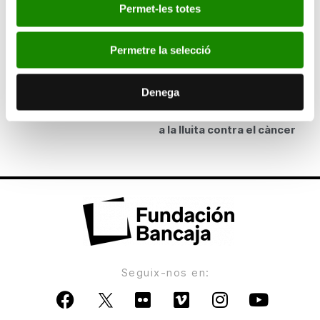
Permet-les totes
Els romanesos ocupen el tercer lloc en el
nombre d’immigrants a Espanya
Permetre la selecció
ANTERIOR
Bancaixa subvencionarà la posada en marxa de
Denega
dos acceleradors linials d’última tecnologia per
a la lluita contra el càncer
Seguix-nos en: