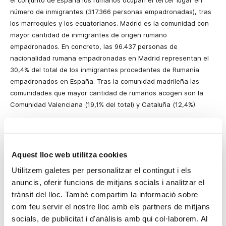
el conjunto de España los rumanos ocupan el tercer lugar en
número de inmigrantes (317.366 personas empadronadas), tras
los marroquíes y los ecuatorianos. Madrid es la comunidad con
mayor cantidad de inmigrantes de origen rumano
empadronados. En concreto, las 96.437 personas de
nacionalidad rumana empadronadas en Madrid representan el
30,4% del total de los inmigrantes procedentes de Rumanía
empadronados en España. Tras la comunidad madrileña las
comunidades que mayor cantidad de rumanos acogen son
la
Comunidad
Valenciana
(19,1% del total) y Cataluña (12,4%).
Según el estudio su llegada es relativamente reciente, ya que es
a partir de 2000 cuando el colectivo empieza a tener cierto
peso en el global de la inmigración en España. El hundimiento
Aquest lloc web utilitza cookies
económico y social de su país, tras la caída del régimen
comunista, provocó la salida de muchos de ellos hacia
la Europa
Utilitzem galetes per personalitzar el contingut i els
Central
pero las restricciones impuestas por estos países los
anuncis, oferir funcions de mitjans socials i analitzar el
impulsó paulatinamente hacia otros destinos como España.
trànsit del lloc. També compartim la informació sobre
com feu servir el nostre lloc amb els partners de mitjans
Actualmente, los rumanos representan el 9,3% del total de
socials, de publicitat i d'anàlisis amb qui col·laborem. Al
trabajadores extranjeros registrados en
la Seguridad Social
, de