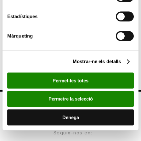
Este trabajo corresponde al cuaderno 85 del Proyecto “Capital
Humano” que Bancaja realiza junto con el Ivie.
Estadístiques
SEGÜENT
Madrid i el litoral mediterrani són les zones amb
Màrqueting
més capital humà en el mercat de treball
ANTERIOR
Més de 30.000 persones han visitat l’exposició
Mostrar-ne els detalls
de Sorolla a Màlaga en 15 dies
Permet-les totes
Permetre la selecció
Denega
Seguix-nos en: