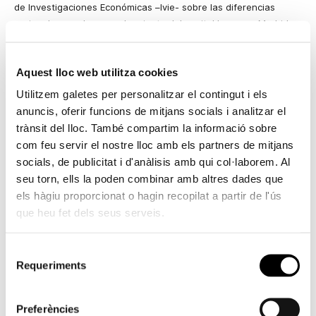
de Investigaciones Económicas –Ivie- sobre las diferencias
regionales en el aprovechamiento del capital humano, Madrid y
el litoral mediterráneo son las zonas con mayor porcentaje de
incorporación de su capital humano al mercado de trabajo.
Aquest lloc web utilitza cookies
Los valores máximos corresponden a tres provincias catalanas
Utilitzem galetes per personalitzar el contingut i els
junto con Baleares y Madrid: Girona (74,3%), Barcelona (72,3%),
anuncis, oferir funcions de mitjans socials i analitzar el
Baleares (71,6%), Tarragona (71,2%) y Madrid (71%).
trànsit del lloc. També compartim la informació sobre
Por su parte, Castellón (69,8%) y Valencia (69,4%) registran
com feu servir el nostre lloc amb els partners de mitjans
tasas superiores a la media española (67,8%), mientras que
socials, de publicitat i d'anàlisis amb qui col·laborem. Al
Alicante se sitúa por debajo de la misma con un 66,7%.
seu torn, ells la poden combinar amb altres dades que
els hàgiu proporcionat o hagin recopilat a partir de l'ús
Por comunidades, entre las que menor tasa de actividad del
que heu fet dels seus serveis.
capital humano presentan se encuentran las comunidades de
Asturias (58,6%), Extremadura (63,3%) y Andalucía (64,2%). Sin
embargo, la diferencia territorial entre unas comunidades y
Selecció
otras se encuentra actualmente en mínimos históricos.
Requeriments
de
consentiment
El estudio demuestra que las zonas mejor dotadas de capital
humano son también las que más lo aprovechan.
Preferències