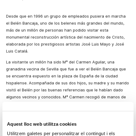
Desde que en 1996 un grupo de empleados pusiera en marcha
el Belén Bancaja, uno de los belenes más grandes del mundo,
más de un millón de personas han podido visitar esta
monumental reconstrucción artística del nacimiento de Cristo,
elaborada por los prestigiosos artistas José Luis Mayo y José
Luis Catalá.
La visitante un millón ha sido Mª del Carmen Aguilar, una
granadina vecina de Sevilla que fue a ver el Belén Bancaja que
se encuentra expuesto en la plaza de España de la ciudad
hispalense. Acompañada de sus dos hijos, su madre y su marido
visitó
el Belén por las buenas referencias que le habían dado
algunos vecinos y conocidos. Mª Carmen recogió de manos de
Juan Antonio Contreras, delegado de
la Fundación Bancaja
en
Sevilla, la reproducción de una figura emblemática del Belén,
que le acredita como la visitante un millón, además del catálogo.
Aquest lloc web utilitza cookies
En estos once años, el Belén Bancaja ha visitado diversas
Utilitzem galetes per personalitzar el contingut i els
ciudades de España como Alicante, Palma de Mallorca,