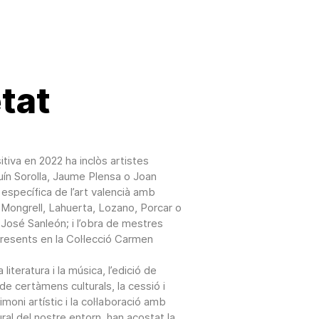
etat
tiva en 2022 ha inclòs artistes
ín Sorolla, Jaume Plensa o Joan
específica de l’art valencià amb
Mongrell, Lahuerta, Lozano, Porcar o
 José Sanleón; i l’obra de mestres
presents en la Col·lecció Carmen
literatura i la música, l’edició de
de certàmens culturals, la cessió i
imoni artístic i la col·laboració amb
tural del nostre entorn, han acostat la