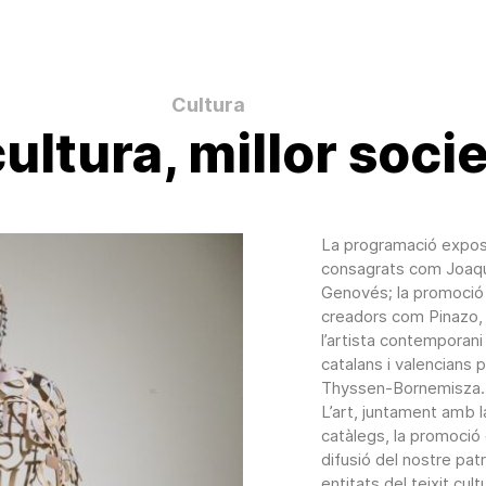
Cultura
ultura, millor soci
La programació exposi
consagrats com Joaqu
Genovés; la promoció 
creadors com Pinazo, 
l’artista contemporani
catalans i valencians 
Thyssen-Bornemisza.
L’art, juntament amb la 
catàlegs, la promoció 
difusió del nostre patr
entitats del teixit cul