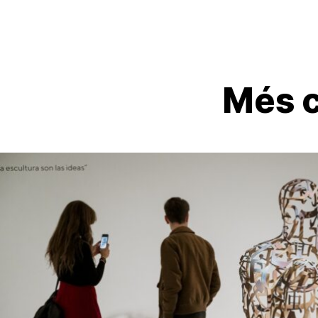
Més c