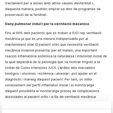
tractament per a dones amb altres causes d’esterilitat i,
d’aquesta manera, podrien emprar-se dins de programes de
preservació de la fertilitat.
Dany pulmonar induït per la ventilació mecànica
Fins al 60% dels pacients que es troben a l’UCI rep ventilació
mecànica ja que és una mesura indispensable per al
manteniment vital. El pacient crític que necessita ventilació
mecànica invasiva presenta, per ell mateix, una important
reacció inflamatòria sistèmica la naturalesa i intensitat inicial de
la qual dependrà de la patologia que va motivar l’ingrés a
la
Unitat
de Cures Intensives (UCI). L’anàlisi dels marcadors
biològics i citocines –sistèmica i alveolar– pot ajudar en el
diagnòstic i maneig d’aquest pacient. Per tant, un millor
coneixement del perfil inflamatori inicial i el monitoratge
d’aquest possibilita el monitoratge precoç de complicacions
associades al pacient crític i a l’ús de ventilació mecànica
invasiva.
“La colonització de la via aèria per la flora bacteriana