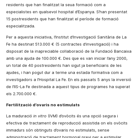
residents que han finalitzat la seua formació com a
especialistes en qualsevol hospital d’Espanya. S’han presentat
15 postresidents que han finalitzat el període de formació
especialitzada.
Per a aquesta iniciativa, l’Institut d’Investigació Sanitària de
La
Fe
ha destinat 513.000 € (5 contractes d’investigació) i ha
disposat de la inapreciable col·laboració de
la Fundació Bancaixa
amb una ajuda de 100.000 €. Des que es van iniciar l’any 2000,
un total de 40 postresidents han sigut ja beneficiaris de les
ajudes, i han pogut dur a terme una estada formativa com a
investigadors a l’Hospital
La Fe. En
els passats 5 anys la inversió
de l’IIS-La Fe destinada a aquest tipus de programes ha superat
els 2.700.000 €.
Fertilització d’ovaris no estimulats
La maduració
in vitro
(IVM) d’ovòcits és una opció segura i
efectiva de tractament de reproducció assistida on els ovòcits
immadurs són obtinguts d’ovaris no estimulats, sense
administració de tractament hormonal previ per a estimular