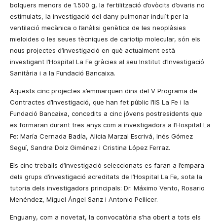
bolquers menors de
1.500 g
, la fertilització d’ovòcits d’ovaris no
estimulats, la investigació del dany pulmonar induït per la
ventilació mecànica o l’anàlisi genètica de les neoplàsies
mieloides o les seues tècniques de cariotip molecular, són els
nous projectes d’investigació en què actualment està
investigant l’Hospital
La Fe
gràcies al seu Institut d’Investigació
Sanitària i a
la Fundació Bancaixa.
Aquests cinc projectes s’emmarquen dins del V Programa de
Contractes d’Investigació, que han fet públic l’IIS
La Fe
i
la
Fundació Bancaixa
, concedits a cinc jóvens postresidents que
es formaran durant tres anys com a investigadors a l’Hospital
La
Fe
: María Cernada Badía, Alicia Marzal Escrivá, Inés Gómez
Seguí, Sandra Dolz Giménez i Cristina López Ferraz.
Els cinc treballs d’investigació seleccionats es faran a l’empara
dels grups d’investigació acreditats de l’Hospital
La Fe
, sota la
tutoria dels investigadors principals: Dr. Máximo Vento, Rosario
Menéndez, Miguel Ángel Sanz i Antonio Pellicer.
Enguany, com a novetat, la convocatòria s’ha obert a tots els