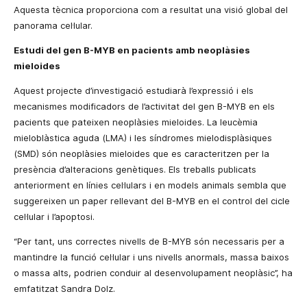
Aquesta tècnica proporciona com a resultat una visió global del
panorama cel·lular.
Estudi del gen B-MYB en pacients amb neoplàsies
mieloides
Aquest projecte d’investigació estudiarà l’expressió i els
mecanismes modificadors de l’activitat del gen B-MYB en els
pacients que pateixen neoplàsies mieloides. La leucèmia
mieloblàstica aguda (LMA) i les síndromes mielodisplàsiques
(SMD) són neoplàsies mieloides que es caracteritzen per la
presència d’alteracions genètiques. Els treballs publicats
anteriorment en línies cel·lulars i en models animals sembla que
suggereixen un paper rellevant del B-MYB en el control del cicle
cel·lular i l’apoptosi.
“Per tant, uns correctes nivells de B-MYB són necessaris per a
mantindre la funció cel·lular i uns nivells anormals, massa baixos
o massa alts, podrien conduir al desenvolupament neoplàsic”, ha
emfatitzat Sandra Dolz.