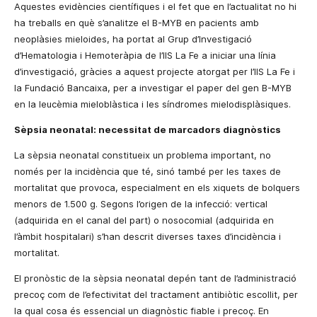
Aquestes evidències científiques i el fet que en l’actualitat no hi
ha treballs en què s’analitze el B-MYB en pacients amb
neoplàsies mieloides, ha portat al Grup d’Investigació
d’Hematologia i Hemoteràpia de l’IIS
La Fe
a iniciar una línia
d’investigació, gràcies a aquest projecte atorgat per l’IIS
La Fe
i
la Fundació Bancaixa
, per a investigar el paper del gen B-MYB
en la leucèmia mieloblàstica i les síndromes mielodisplàsiques.
Sèpsia neonatal: necessitat de marcadors diagnòstics
La sèpsia neonatal constitueix un problema important, no
només per la incidència que té, sinó també per les taxes de
mortalitat que provoca, especialment en els xiquets de bolquers
menors de
1.500 g
. Segons l’origen de la infecció: vertical
(adquirida en el canal del part) o nosocomial (adquirida en
l’àmbit hospitalari) s’han descrit diverses taxes d’incidència i
mortalitat.
El pronòstic de la sèpsia neonatal depén tant de l’administració
precoç com de l’efectivitat del tractament antibiòtic escollit, per
la qual cosa és essencial un diagnòstic fiable i precoç. En