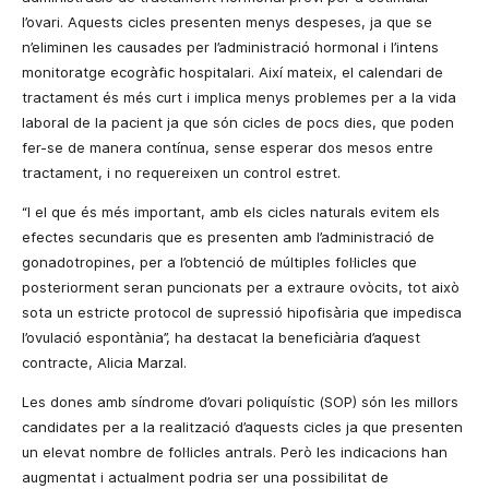
l’ovari. Aquests cicles presenten menys despeses, ja que se
n’eliminen les causades per l’administració hormonal i l’intens
monitoratge ecogràfic hospitalari. Així mateix, el calendari de
tractament és més curt i implica menys problemes per a la vida
laboral de la pacient ja que són cicles de pocs dies, que poden
fer-se de manera contínua, sense esperar dos mesos entre
tractament, i no requereixen un control estret.
“I el que és més important, amb els cicles naturals evitem els
efectes secundaris que es presenten amb l’administració de
gonadotropines, per a l’obtenció de múltiples fol·licles que
posteriorment seran puncionats per a extraure ovòcits, tot això
sota un estricte protocol de supressió hipofisària que impedisca
l’ovulació espontània”, ha destacat la beneficiària d’aquest
contracte, Alicia Marzal.
Les dones amb síndrome d’ovari poliquístic (SOP) són les millors
candidates per a la realització d’aquests cicles ja que presenten
un elevat nombre de fol·licles antrals. Però les indicacions han
augmentat i actualment podria ser una possibilitat de