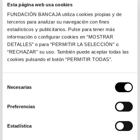
y un trato de cariño, respeto y reconocimiento,
Esta página web usa cookies
dirigido por grandes profesionales y excelentes
FUNDACIÓN BANCAJA utiliza cookies propias y de
personas. Cada taller es especial y diferente, siempre
terceros para analizar su navegación con fines
nos sorprenden con ideas y trabajos frescos,
estadísticos y publicitarios. Pulse para tener más
novedosos y adaptados a nuestros chicos. El arte
información o configurar cookies en “MOSTRAR
forma parte de nuestras vidas, de dentro hacia afuera
DETALLES” o para “PERMITIR LA SELECCIÓN” o
y de afuera hacia dentro
.’, afirman Concha Ortiz y
“RECHAZAR" su uso. También puede aceptar todas las
cookies pulsando el botón “PERMITIR TODAS”.
Marina García, del taller creativo del Centro de Día El
Cabañal de Cruz Roja para personas con parálisis
cerebral.
Selección
Necesarias
de
Los talleres para personas con diversidad funcional de
consentimiento
Fundación Bancaja han permitido, en los últimos cinco
años, acercar el arte de artistas como Sorolla, Picasso,
Preferencias
Equipo Crónica, Julian Opie, Manolo Valdés, Andreu
Alfaro, Julio Romero de Torres o Soledad Sevilla a cerca
Estadística
de 9.000 personas.