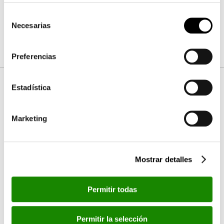
Villena, CO Luz Verde, IVASS Cullera, Centro de Día El
Selección
Cabanyal (Cruz Roja) y la Fundació Stella Maris.
Necesarias
de
consentimiento
Preferencias
Estadística
Fotos
Marketing
Por favor, acepta las cookies de
estadísticas, marketing
para ver este elemento.
Mostrar detalles
Permitir todas
Permitir la selección