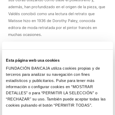
además, han profundizado en el origen de la pieza, que
Valdés concibió como una lectura del retrato que
Matisse hizo en 1936 de Dorothy Paley, conocida
editora de moda retratada por el pintor francés en
muchas ocasiones.
La iniciativa, además de generar un espacio de
creatividad en los propios centros, ha fomentado
aspectos como la psicomotricidad fina, la imaginación,
Esta página web usa cookies
la autonomía, el trabajo en equipo o la autoestima.
FUNDACIÓN BANCAJA utiliza cookies propias y de
terceros para analizar su navegación con fines
Los autores de estas piezas pertenecen a los centros
estadísticos y publicitarios. Pulse para tener más
CO La Torre, COM Grabador Planes, Fundación
información o configurar cookies en “MOSTRAR
Espurna, Escuelas San José, CO Nou Renàixer, Taller
DETALLES” o para “PERMITIR LA SELECCIÓN” o
Món Gran, Cuidiscap, Associació MOU-TE, PFQB de IES
“RECHAZAR" su uso. También puede aceptar todas las
Orriols, Residencia Las Suertes, CO Koynós, Fundación
cookies pulsando el botón “PERMITIR TODAS”.
Asindown, CO Tola, CO Praga, AFAV, COM Isabel de