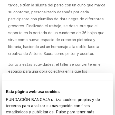
tarde, sitúan la silueta del perro con un cuño que marca
su contorno, personalizado después por cada
participante con plumillas de tinta negra de diferentes
grosores. Finalizado el trabajo, se descubre que el
soporte es la portada de un cuaderno de 36 hojas que
sirve como nuevo espacio de creación pictórica y
literaria, haciendo así un homenaje a la doble faceta
creativa de Antonio Saura como pintor y escritor.
Junto a estas actividades, el taller se convierte en el
espacio para una obra colectiva en la que los
participantes de cada grupo, junto a sus monitores y
acompañantes, realizan un retrato sobre cartón que
Esta página web usa cookies
colocan en la pared de la sala, generando una obra
permanente y colectiva que remite a los géneros
FUNDACIÓN BANCAJA utiliza cookies propias y de
acumulativos de Saura. La pieza se convertirá en la
terceros para analizar su navegación con fines
estadísticos y publicitarios. Pulse para tener más
obra que da la bienvenida en el taller a cada