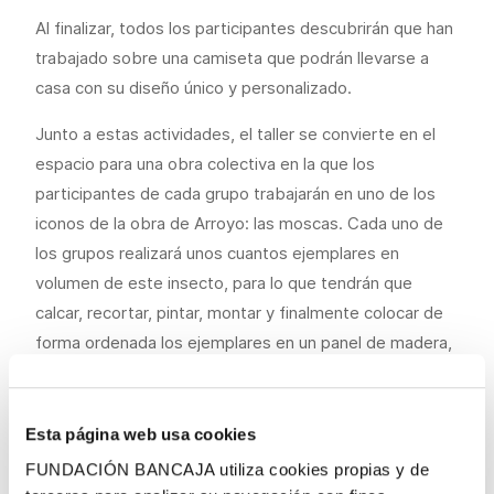
Al finalizar, todos los participantes descubrirán que han
trabajado sobre una camiseta que podrán llevarse a
casa con su diseño único y personalizado.
Junto a estas actividades, el taller se convierte en el
espacio para una obra colectiva en la que los
participantes de cada grupo trabajarán en uno de los
iconos de la obra de Arroyo: las moscas. Cada uno de
los grupos realizará unos cuantos ejemplares en
volumen de este insecto, para lo que tendrán que
calcar, recortar, pintar, montar y finalmente colocar de
forma ordenada los ejemplares en un panel de madera,
emulando una de las imágenes que Arroyo incluye en su
célebre obra
El Cordero místico
(2008-2009).
Esta página web usa cookies
Los talleres se realizan de lunes a jueves en dos
FUNDACIÓN BANCAJA utiliza cookies propias y de
sesiones, una a las 10 y otra a las 11:30 h. Existe la