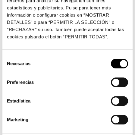
terceros para analizar su navegación con fines
posibilidad de realizar la actividad en horario de tarde, a
estadísticos y publicitarios. Pulse para tener más
partir de las 16:30 h. Las reservas se pueden realizar a
información o configurar cookies en “MOSTRAR
través del email
talleressociales@fundacionbancaja.es
DETALLES” o para “PERMITIR LA SELECCIÓN” o
o en el teléfono 963 813 993. La actividad es gratuita y
“RECHAZAR" su uso. También puede aceptar todas las
se puede realizar tanto en castellano como en
cookies pulsando el botón “PERMITIR TODAS”.
valenciano.
Selección
Necesarias
de
consentimiento
Preferencias
Fotos
Estadística
Por favor, acepta las cookies de
estadísticas, marketing
para ver este elemento.
Marketing