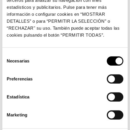
terceros para analizar su navegación con fines
Duración: 50 minutos.
estadísticos y publicitarios. Pulse para tener más
Asistencia mínima de 6 personas por sesión para
información o configurar cookies en “MOSTRAR
la realización de la actividad.
DETALLES” o para “PERMITIR LA SELECCIÓN” o
Precio: 5 € + Entrada exposición.
“RECHAZAR" su uso. También puede aceptar todas las
Información y
cookies pulsando el botón “PERMITIR TODAS”.
reservas:
visitascomentadas@fundacionbancaja.
es
.
Selección
Necesarias
Grupos
de
consentimiento
Duración: 50 minutos.
Preferencias
Sesiones:
martes: 10 h, 11 h, 12 h, 17 h, 18 h y 19 h
/ miércoles: 10 h, 11 h y 12 h.
Aforo máximo 25 personas.
Estadística
Información y
reservas:
visitascomentadas@fundacionbancaja.
Marketing
es
.