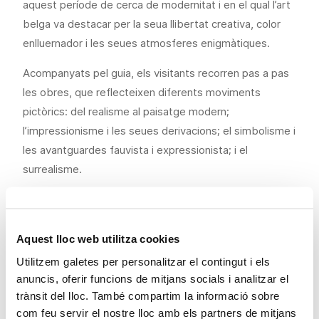
aquest període de cerca de modernitat i en el qual l’art
belga va destacar per la seua llibertat creativa, color
enlluernador i les seues atmosferes enigmàtiques.
Acompanyats pel guia, els visitants recorren pas a pas
les obres, que reflecteixen diferents moviments
pictòrics: del realisme al paisatge modern;
l’impressionisme i les seues derivacions; el simbolisme i
les avantguardes fauvista i expressionista; i el
surrealisme.
Públic general
Duració: 50 minuts.
Assistència mínima de 6 persones per sessió per a la
Aquest lloc web utilitza cookies
realització de l’activitat.
Utilitzem galetes per personalitzar el contingut i els
Preu: 5 € + Entrada exposició.
anuncis, oferir funcions de mitjans socials i analitzar el
trànsit del lloc. També compartim la informació sobre
Grups escolars i socials
com feu servir el nostre lloc amb els partners de mitjans