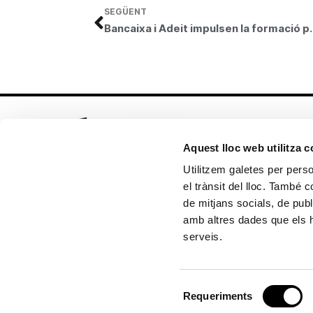
SEGÜENT
Bancaixa i Adeit impulsen la formació 
Aquest lloc web utilitza 
Utilitzem galetes per person
el trànsit del lloc. També 
Seguix-nos en:
de mitjans socials, de publ
amb altres dades que els hà
serveis.
Política de cookies
Política de privacitat
Selecció
Copyright © 2026 Fundación Bancaja
Requeriments
de