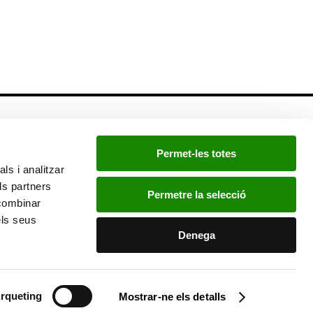
Newsletter
Permet-les totes
Si quieres estar a la última, inscríbete a nuestra
ls i analitzar
newsletter:
ls partners
Permetre la selecció
 combinar
els seus
He leído y acepto la
política de privacidad
.
Denega
rqueting
Mostrar-ne els detalls