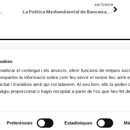
ANTERIOR
pràctica dels titulats universitaris en la Unió Europea
La Política Mediambiental de Bancaixa, premiada per la revista Mi Cartera de Inversión
Altres enllaços
cookies
CrediMonte ↗
Lloguer d’espais
alitzar el contingut i els anuncis, oferir funcions de mitjans socia
Comunicació
Sol·licitud d’imatges de la col·lecció
compartim la informació sobre com feu servir el nostre lloc amb e
d’art
icitat i d'anàlisis amb qui col·laborem. Al seu torn, ells la poden
Colecció d’art
Publicacions
giu proporcionat o hagin recopilat a partir de l'ús que heu fet d
Contacte
Preferències
Estadístiques
Mà