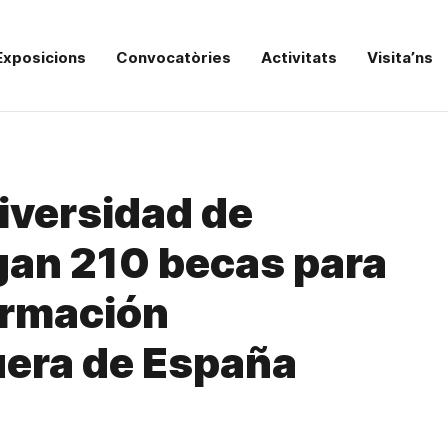
Exposicions
Convocatòries
Activitats
Visita’ns
niversidad de
gan 210 becas para
ormación
fuera de España