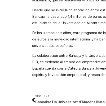
académico, que se resolverán el próximo me
Desde que se inició la colaboración entre est
Bancaja ha destinado 1,4 millones de euros pa
estudiantes de
la Universidad
de Alicante med
En los últimos seis años, este programa de la
de euros a la movilidad internacional y ha be
universidades españolas.
La colaboración entre Bancaja y la Universida
BIB, se extiende al ámbito del emprendimient
España cuenta con
la Cátedra Bancaja
Jóvene
espíritu y la vocación empresarial, y respaldar 
SEGÜENT
Bancaixa i la Universitat d’Alacant lliuren 21