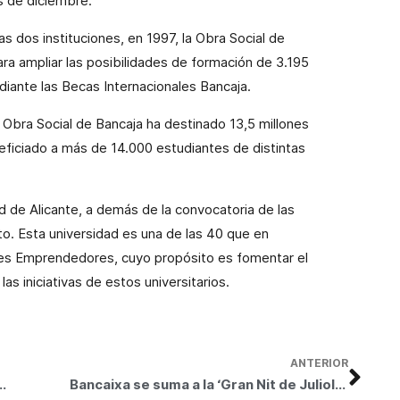
s de diciembre.
as dos instituciones, en 1997, la Obra Social de
ra ampliar las posibilidades de formación de 3.195
iante las Becas Internacionales Bancaja.
 Obra Social de Bancaja ha destinado 13,5 millones
neficiado a más de 14.000 estudiantes de distintas
d de Alicante, a
demás de la convocatoria de las
o. Esta universidad es una de las 40 que en
s Emprendedores, cuyo propósito es
fomentar el
las iniciativas de estos universitarios.
ANTERIOR
0 beques per a completar la formació universitària fora d’Espanya
Bancaixa se suma a la ‘Gran Nit de Juliol’ amb l’obertura de l’exposició Atresorar Espanya fins a les 2 de la matinada