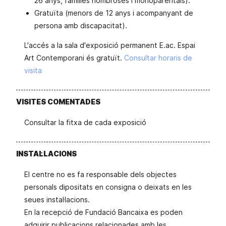
26 anys, famílies nombroses i monoparentals).
Gratuïta (menors de 12 anys i acompanyant de
persona amb discapacitat).
L'accés a la sala d'exposició permanent E.ac. Espai
Art Contemporani és gratuït.
Consultar horaris de
visita
VISITES COMENTADES
Consultar la fitxa de cada exposició
INSTAL·LACIONS
El centre no es fa responsable dels objectes
personals dipositats en consigna o deixats en les
seues instal·lacions.
En la recepció de Fundació Bancaixa es poden
adquirir publicacions relacionades amb les