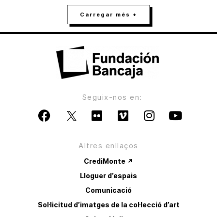
Carregar més +
Seguix-nos en:
Altres enllaços
CrediMonte ↗
Lloguer d’espais
Comunicació
Sol·licitud d’imatges de la col·lecció d’art