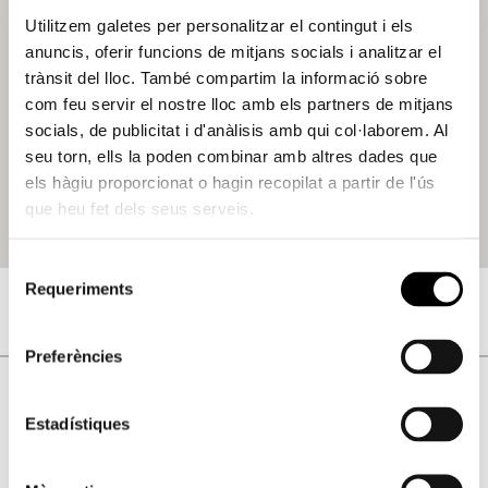
Utilitzem galetes per personalitzar el contingut i els
anuncis, oferir funcions de mitjans socials i analitzar el
trànsit del lloc. També compartim la informació sobre
com feu servir el nostre lloc amb els partners de mitjans
socials, de publicitat i d'anàlisis amb qui col·laborem. Al
seu torn, ells la poden combinar amb altres dades que
els hàgiu proporcionat o hagin recopilat a partir de l'ús
que heu fet dels seus serveis.
Selecció
Requeriments
de
consentiment
Preferències
Estadístiques
Activitats