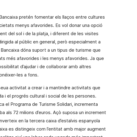
 Bancaixa pretén fomentar els llaços entre cultures
societats menys afavorides. Es vol donar una opció
t del sol i de la platja, i diferent de les visites
rigida al públic en general, però especialment a
, Bancaixa dóna suport a un tipus de turisme que
tats més afavorides i les menys afavorides. Ja que
ibilitat d’ajudar i de col·laborar amb altres
onéixer-les a fons.
seua activitat a crear i a mantindre activitats que
da i el progrés cultural i social de les persones.
rca el Programa de Turisme Solidari, incrementa
iba als 72 milions d’euros. Açò suposa un increment
nverteix en la tercera caixa d’estalvis espanyola
aixa es distingeix com l’entitat amb major augment