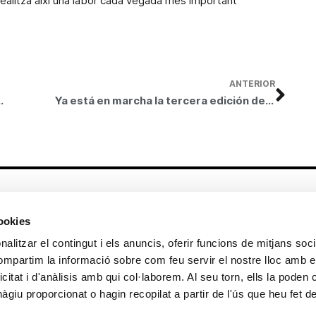
 realitza així una labor cada vegada més important
ANTERIOR
 base a través del COTIF
Ya está en marcha la tercera edición de turismo solidario de Bancaja
Altres enllaços
cookies
CrediMonte ↗
Lloguer d’espais
alitzar el contingut i els anuncis, oferir funcions de mitjans socia
Comunicació
Sol·licitud d’imatges de la col·lecció
compartim la informació sobre com feu servir el nostre lloc amb e
d’art
icitat i d'anàlisis amb qui col·laborem. Al seu torn, ells la poden
Colecció d’art
Publicacions
giu proporcionat o hagin recopilat a partir de l'ús que heu fet d
Contacte