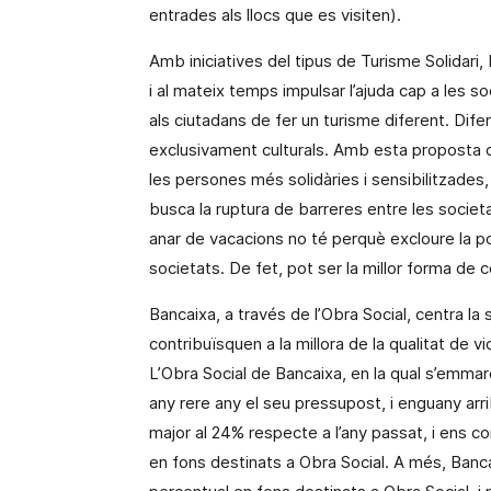
entrades als llocs que es visiten).
Amb iniciatives del tipus de Turisme Solidari,
i al mateix temps impulsar l’ajuda cap a les 
als ciutadans de fer un turisme diferent. Diferen
exclusivament culturals. Amb esta proposta di
les persones més solidàries i sensibilitzades
busca la ruptura de barreres entre les socie
anar de vacacions no té perquè excloure la poss
societats. De fet, pot ser la millor forma de c
Bancaixa, a través de l’Obra Social, centra la 
contribuïsquen a la millora de la qualitat de vi
L’Obra Social de Bancaixa, en la qual s’emma
any rere any el seu pressupost, i enguany arr
major al 24% respecte a l’any passat, i ens co
en fons destinats a Obra Social. A més, Banc