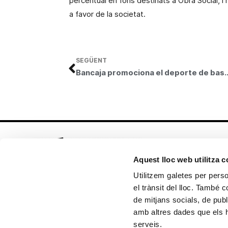
percentual en fons destinats a Obra Social, i
a favor de la societat.
SEGÜENT
Bancaja promociona el deporte de
Aquest lloc web utilitza 
Utilitzem galetes per person
el trànsit del lloc. També 
Seguix-nos en:
de mitjans socials, de publ
amb altres dades que els hà
serveis.