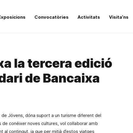
Exposicions
Convocatòries
Activitats
Visita’ns
a la tercera edició
idari de Bancaixa
Pla de Jóvens, dóna suport a un turisme diferent del
de conéixer noves cultures, vol col·laborar amb
 al contingut, ja que per mitjà d’estos viatges