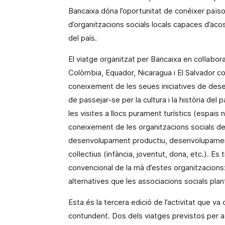
Bancaixa dóna l’oportunitat de conéixer païso
d’organitzacions socials locals capaces d’acost
del país.
El viatge organitzat per Bancaixa en col·labo
Colòmbia, Equador, Nicaragua i El Salvador com
coneixement de les seues iniciatives de desen
de passejar-se per la cultura i la història del 
les visites a llocs purament turístics (espais n
coneixement de les organitzacions socials de 
desenvolupament productiu, desenvolupament 
col·lectius (infància, joventut, dona, etc.). Es
convencional de la mà d’estes organitzacions
alternatives que les associacions socials pla
Esta és la tercera edició de l’activitat que 
contundent. Dos dels viatges previstos per 