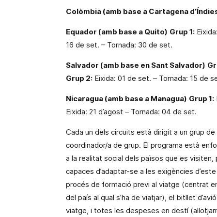
Colòmbia (amb base a Cartagena d’Índie
Equador (amb base a Quito)
Grup 1:
Eixida
16 de set. – Tornada: 30 de set.
Salvador (amb base en Sant Salvador)
Gr
Grup 2:
Eixida: 01 de set. – Tornada: 15 de se
Nicaragua (amb base a Managua)
Grup 1:
Eixida: 21 d’agost – Tornada: 04 de set.
Cada un dels circuits està dirigit a un grup
coordinador/a de grup. El programa està enf
a la realitat social dels països que es visiten,
capaces d’adaptar-se a les exigències d’este 
procés de formació previ al viatge (centrat en 
del país al qual s’ha de viatjar), el bitllet d
viatge, i totes les despeses en destí (allotj