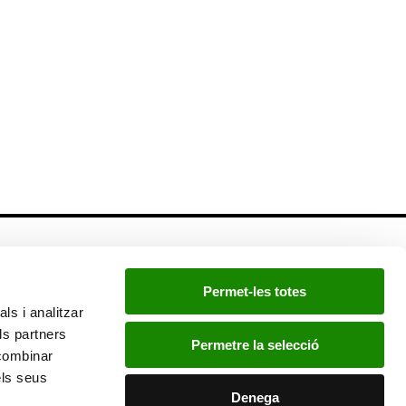
Newsletter
Permet-les totes
Si quieres estar a la última, inscríbete a nuestra
ls i analitzar
newsletter:
ls partners
Permetre la selecció
 combinar
els seus
He leído y acepto la
política de privacidad
.
Denega