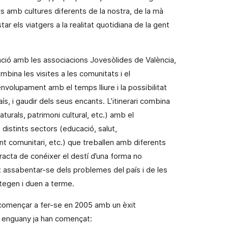
s amb cultures diferents de la nostra, de la mà
ar els viatgers a la realitat quotidiana de la gent
ració amb les associacions Jovesòlides de València,
bina les visites a les comunitats i el
volupament amb el temps lliure i la possibilitat
país, i gaudir dels seus encants. L’itinerari combina
aturals, patrimoni cultural, etc.) amb el
distints sectors (educació, salut,
comunitari, etc.) que treballen amb diferents
 tracta de conéixer el destí d’una forma no
: assabentar-se dels problemes del país i de les
ntegen i duen a terme.
va començar a fer-se en 2005 amb un èxit
a enguany ja han començat: