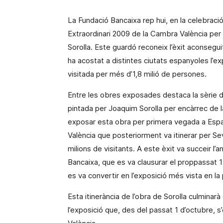
La Fundació Bancaixa
rep hui, en la celebraci
Extraordinari 2009 de
la Cambra València
per 
Sorolla. Este guardó reconeix l’èxit aconsegui
ha acostat a distintes ciutats espanyoles l’ex
visitada per més d’1,8 milió de persones.
Entre les obres exposades destaca la sèrie de
pintada per Joaquim Sorolla per encàrrec de
exposar esta obra per primera vegada a Esp
València que posteriorment va itinerar per Sev
milions de visitants. A este èxit va succeir l
Bancaixa, que es va clausurar el proppassat
es va convertir en l’exposició més vista en la
Esta itinerància de l’obra de Sorolla culmina
l’exposició que, des del passat 1 d’octubre, s