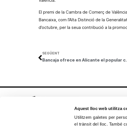
València.
El premi de la Cambra de Comerç de València 
Bancaixa
, com l’Alta Distinció de
la Generalita
d’octubre, per la seua contribució a la promoci
SEGÜENT
Bancaja ofrece en Alicante el pop
Aquest lloc web utilitza 
Utilitzem galetes per person
el trànsit del lloc. També 
Seguix-nos en: