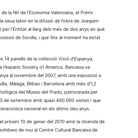
ó de la Nit de l’Economia Valenciana, el Premi
la seua labor en la difusió de l’obra de Joaquim
t per l’Entitat al llarg dels més de dos anys en què
posició de Sorolla, i que fins al moment ha estat
 14 panells de la col·lecció
Visió d’Espanya
,
la Hispanic Society
of America. Bancaixa va
anya al novembre del 2007, amb una exposició a
illa, Màlaga, Bilbao i Barcelona amb més d’1,2
’antològica del Museu del Prado, patrocinada per
 13 de setembre amb quasi 460.000 visites i que
 pinacoteca nacional en els últims deu anys.
rà el pròxim 10 de gener del 2010 amb la cloenda de
’exhibeix de nou al Centre Cultural Bancaixa de