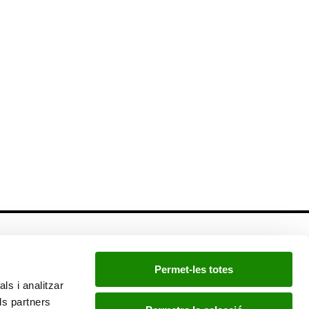
Newsletter
Permet-les totes
Si quieres estar a la última, inscríbete a nuestra
ls i analitzar
newsletter:
ls partners