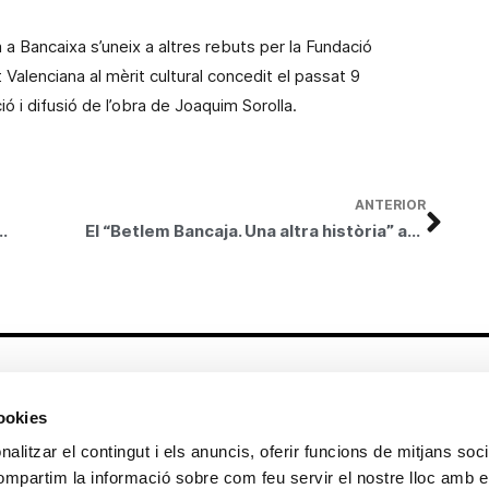
a Bancaixa s’uneix a altres rebuts per
la Fundació
t Valenciana
al mèrit cultural concedit el passat 9
ó i difusió de l’obra de Joaquim Sorolla.
ANTERIOR
ular concierto ‘Retaule de Nadal Bancaixa 2009’
El “Betlem Bancaja. Una altra història” arriba a les 25.000 visites als onze dies de la seua inauguració a Elx
Altres enllaços
cookies
CrediMonte ↗
Lloguer d’espais
alitzar el contingut i els anuncis, oferir funcions de mitjans socia
Comunicació
Sol·licitud d’imatges de la col·lecció
compartim la informació sobre com feu servir el nostre lloc amb e