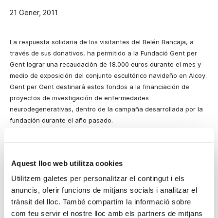
21 Gener, 2011
La respuesta solidaria de los visitantes del Belén Bancaja, a
través de sus donativos, ha permitido a la Fundació Gent per
Gent lograr una recaudación de 18.000 euros durante el mes y
medio de exposición del conjunto escultórico navideño en Alcoy.
Gent per Gent destinará estos fondos a la financiación de
proyectos de investigación de enfermedades
neurodegenerativas, dentro de la campaña desarrollada por la
fundación durante el año pasado.
El objetivo solidario del Belén Bancaja se ha podido cumplir
gracias a la colaboración con Gent per Gent de la Associació de
Familiars i Amics de Malalts d’Alzheimer d’Alcoi (AFA) y de Ràdio
Aquest lloc web utilitza cookies
Jove Alcoi. Sus voluntarios han atendido el stand de Gent per
Utilitzem galetes per personalitzar el contingut i els
Gent, ubicado a la salida del Belén Bancaja, informando a los
anuncis, oferir funcions de mitjans socials i analitzar el
visitantes sobre la misión de la fundación y recogiendo 18.000
trànsit del lloc. També compartim la informació sobre
euros en donaciones.
com feu servir el nostre lloc amb els partners de mitjans