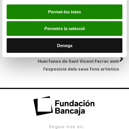
SEGÜENT
La Fundació Gent per Gent recapta 18.000
Permet-les totes
euros per als seus projectes d’investigació
gràcies a les donacions solidàries dels visitants
Permetre la selecció
del Betlem Bancaixa a Alcoi
Denega
ANTERIOR
Bancaixa ret homenatge al Colegio Imperial de
Huérfanos de Sant Vicent Ferrer amb
l’exposició dels seus fons artístics
Seguix-nos en: