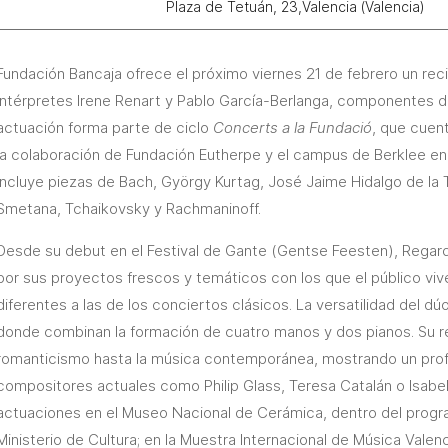
Plaza de Tetuán, 23,Valencia (Valencia)
Fundación Bancaja ofrece el próximo viernes 21 de febrero un reci
intérpretes Irene Renart y Pablo García-Berlanga, componentes d
actuación forma parte de ciclo
Concerts a la Fundació
, que cuent
la colaboración de Fundación Eutherpe y el campus de Berklee en V
incluye piezas de Bach, György Kurtag, José Jaime Hidalgo de la 
Smetana, Tchaikovsky y Rachmaninoff.
Desde su debut en el Festival de Gante (Gentse Feesten), Regard
por sus proyectos frescos y temáticos con los que el público viv
diferentes a las de los conciertos clásicos. La versatilidad del d
donde combinan la formación de cuatro manos y dos pianos. Su r
romanticismo hasta la música contemporánea, mostrando un pro
compositores actuales como Philip Glass, Teresa Catalán o Isabe
actuaciones en el Museo Nacional de Cerámica, dentro del progr
Ministerio de Cultura; en la Muestra Internacional de Música Valenc