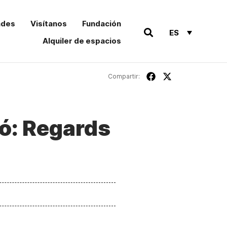
ades
Visítanos
Fundación
ES
Alquiler de espacios
Compartir:
ió: Regards