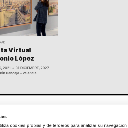
DAD
ita Virtual
onio López
O, 2021
➟
31 DICIEMBRE, 2027
ón Bancaja – Valencia
Otros enlaces
ies
CrediMonte ↗
Alquiler de espacios
a cookies propias y de terceros para analizar su navegación 