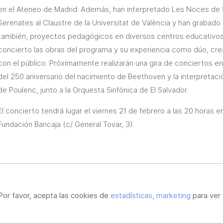
en el Ateneo de Madrid. Además, han interpretado Les Noces de S
Serenates al Claustre de la Universitat de València y han grabado 
también, proyectos pedagógicos en diversos centros educativos e
concierto las obras del programa y su experiencia como dúo, cr
con el público. Próximamente realizarán una gira de conciertos en 
del 250 aniversario del nacimiento de Beethoven y la interpretac
de Poulenc, junto a la Orquesta Sinfónica de El Salvador.
El concierto tendrá lugar el viernes 21 de febrero a las 20 horas e
Fundación Bancaja (c/ General Tovar, 3).
Por favor, acepta las cookies de
estadísticas, marketing
para ver