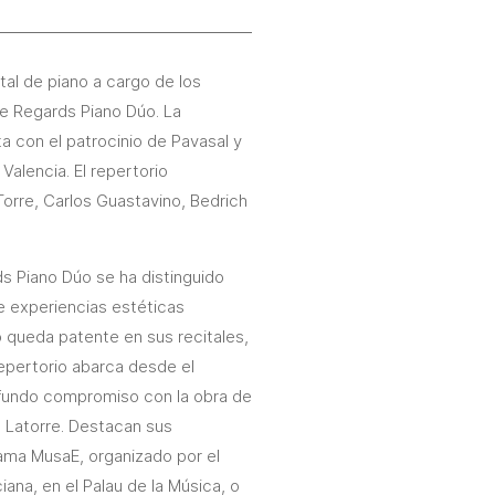
tal de piano a cargo de los
e Regards Piano Dúo. La
a con el patrocinio de Pavasal y
alencia. El repertorio
Torre, Carlos Guastavino, Bedrich
s Piano Dúo se ha distinguido
e experiencias estéticas
úo queda patente en sus recitales,
epertorio abarca desde el
fundo compromiso con la obra de
l Latorre. Destacan sus
ama MusaE, organizado por el
iana, en el Palau de la Música, o