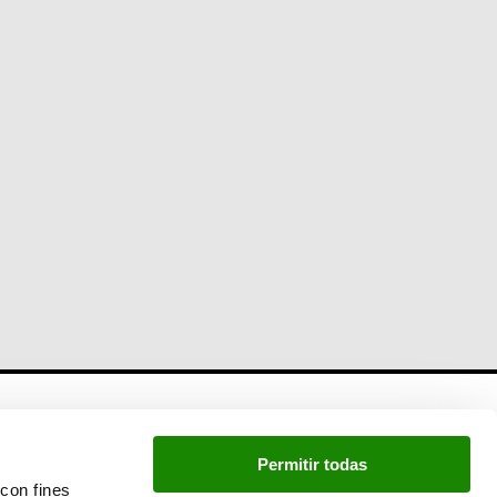
Newsletter
Permitir todas
Si quieres estar a la última, inscríbete a nuestra
con fines