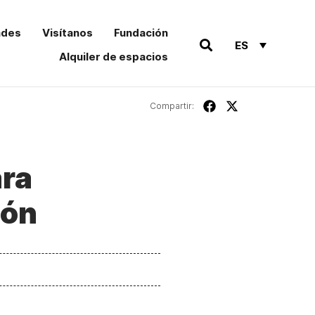
ades
Visítanos
Fundación
ES
Alquiler de espacios
Compartir:
ara
eón