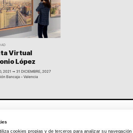
DAD
ita Virtual
onio López
O, 2021
➟
31 DICIEMBRE, 2027
ón Bancaja – Valencia
Otros enlaces
ies
CrediMonte ↗
Alquiler de espacios
a cookies propias y de terceros para analizar su navegación 