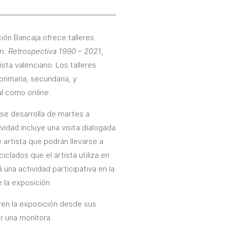
ción Bancaja ofrece talleres
n. Retrospectiva 1990 – 2021
,
ista valenciano. Los talleres
primaria, secundaria, y
ial como
online
.
a se desarrolla de martes a
ividad incluye una visita dialogada
e artista que podrán llevarse a
iclados que el artista utiliza en
 una actividad participativa en la
e la exposición.
rren la exposición desde sus
r una monitora.