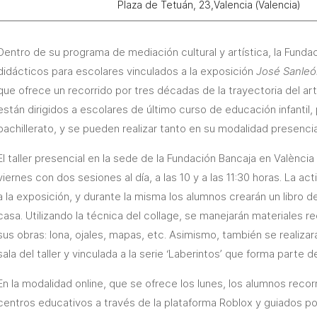
Plaza de Tetuán, 23,Valencia (Valencia)
Dentro de su programa de mediación cultural y artística, la Funda
didácticos para escolares vinculados a la exposición
José Sanleó
que ofrece un recorrido por tres décadas de la trayectoria del art
están dirigidos a escolares de último curso de educación infantil, 
bachillerato, y se pueden realizar tanto en su modalidad presenc
El taller presencial en la sede de la Fundación Bancaja en Valènci
viernes con dos sesiones al día, a las 10 y a las 11:30 horas. La act
a la exposición, y durante la misma los alumnos crearán un libro d
casa. Utilizando la técnica del collage, se manejarán materiales rec
sus obras: lona, ojales, mapas, etc. Asimismo, también se realizará
sala del taller y vinculada a la serie ‘Laberintos’ que forma parte d
En la modalidad online, que se ofrece los lunes, los alumnos reco
centros educativos a través de la plataforma Roblox y guiados po