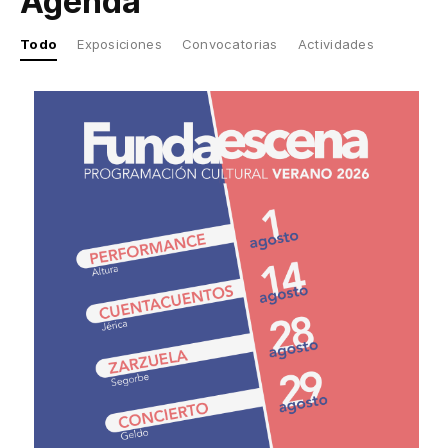
Agenda
Tàpies. Última década
(2002-2012)
Todo
Exposiciones
Convocatorias
Actividades
Exposición